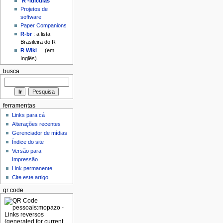
'R'-idículas
Projetos de
software
Paper Companions
R-br
: a lista
Brasileira do R
R Wiki
(em
Inglês).
busca
ferramentas
Links para cá
Alterações recentes
Gerenciador de mídias
Índice do site
Versão para
Impressão
Link permanente
Cite este artigo
qr code