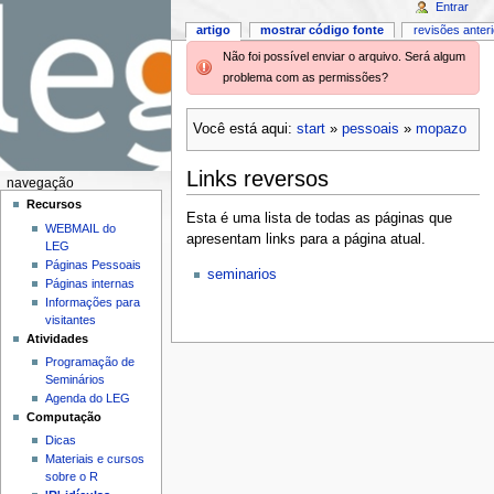
Entrar
artigo
mostrar código fonte
revisões anter
Não foi possível enviar o arquivo. Será algum
problema com as permissões?
Você está aqui:
start
»
pessoais
»
mopazo
Links reversos
navegação
Recursos
Esta é uma lista de todas as páginas que
WEBMAIL do
apresentam links para a página atual.
LEG
Páginas Pessoais
seminarios
Páginas internas
Informações para
visitantes
Atividades
Programação de
Seminários
Agenda do LEG
Computação
Dicas
Materiais e cursos
sobre o R