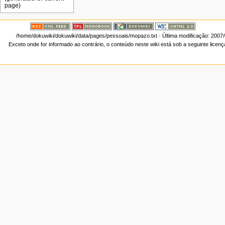
/home/dokuwiki/dokuwiki/data/pages/pessoais/mopazo.txt
· Última modificação: 2007
Exceto onde for informado ao contrário, o conteúdo neste wiki está sob a seguinte licen