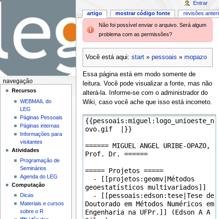
Entrar
artigo
mostrar código fonte
revisões anter
Não foi possível enviar o arquivo. Será algum
problema com as permissões?
Você está aqui:
start
»
pessoais
»
mopazo
Essa página está em modo somente de
navegação
leitura. Você pode visualizar a fonte, mas não
Recursos
alterá-la. Informe-se com o administrador do
WEBMAIL do
Wiki, caso você ache que isso está incorreto.
LEG
Páginas Pessoais
Páginas internas
Informações para
visitantes
Atividades
Programação de
Seminários
Agenda do LEG
Computação
Dicas
Materiais e cursos
sobre o R