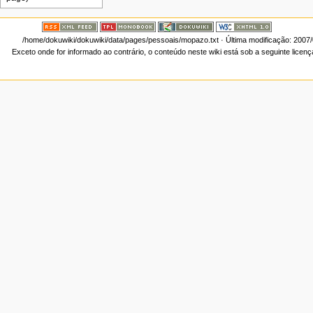
/home/dokuwiki/dokuwiki/data/pages/pessoais/mopazo.txt
· Última modificação: 2007
Exceto onde for informado ao contrário, o conteúdo neste wiki está sob a seguinte licen