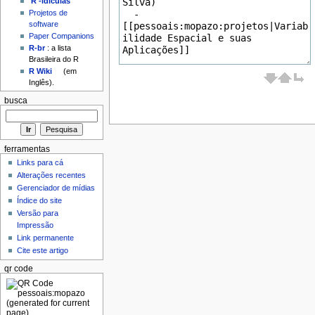
'R'-idículas
Projetos de
software
Paper Companions
R-br
: a lista
Brasileira do R
R Wiki
(em
Inglês).
busca
ferramentas
Links para cá
Alterações recentes
Gerenciador de mídias
Índice do site
Versão para
Impressão
Link permanente
Cite este artigo
qr code