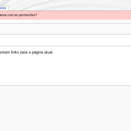
iores
oblema com as permissões?
ntam links para a página atual.