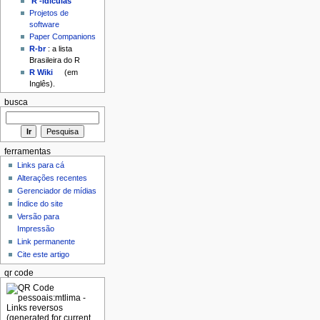
'R'-idículas
Projetos de
software
Paper Companions
R-br
: a lista
Brasileira do R
R Wiki
(em
Inglês).
busca
ferramentas
Links para cá
Alterações recentes
Gerenciador de mídias
Índice do site
Versão para
Impressão
Link permanente
Cite este artigo
qr code