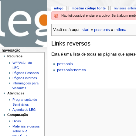
artigo
mostrar código fonte
revisões anter
Não foi possível enviar o arquivo. Será algum pr
Você está aqui:
start
»
pessoais
»
mtlima
Links reversos
navegação
Esta é uma lista de todas as páginas que aprese
Recursos
WEBMAIL do
pessoais
LEG
pessoais:nomes
Páginas Pessoais
Páginas internas
Informações para
visitantes
Atividades
Programação de
Seminários
Agenda do LEG
Computação
Dicas
Materiais e cursos
sobre o R