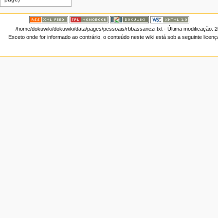
/home/dokuwiki/dokuwiki/data/pages/pessoais/rbbassanezi.txt
· Última modificação: 
Exceto onde for informado ao contrário, o conteúdo neste wiki está sob a seguinte licen