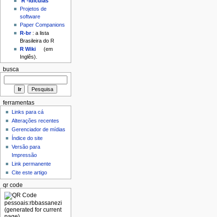
'R'-idículas
Projetos de
software
Paper Companions
R-br
: a lista
Brasileira do R
R Wiki
(em
Inglês).
busca
ferramentas
Links para cá
Alterações recentes
Gerenciador de mídias
Índice do site
Versão para
Impressão
Link permanente
Cite este artigo
qr code