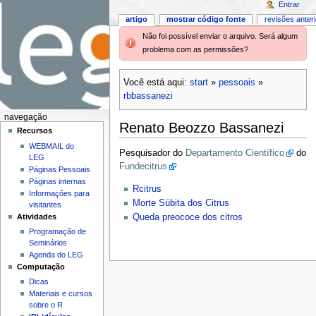
Entrar
artigo
mostrar código fonte
revisões anter
Não foi possível enviar o arquivo. Será algum
problema com as permissões?
Você está aqui:
start
»
pessoais
»
rbbassanezi
navegação
Renato Beozzo Bassanezi
Recursos
WEBMAIL do
Pesquisador do
Departamento Científico
do
LEG
Fundecitrus
Páginas Pessoais
Páginas internas
Rcitrus
Informações para
Morte Súbita dos Citrus
visitantes
Atividades
Queda preococe dos citros
Programação de
Seminários
Agenda do LEG
Computação
Dicas
Materiais e cursos
sobre o R