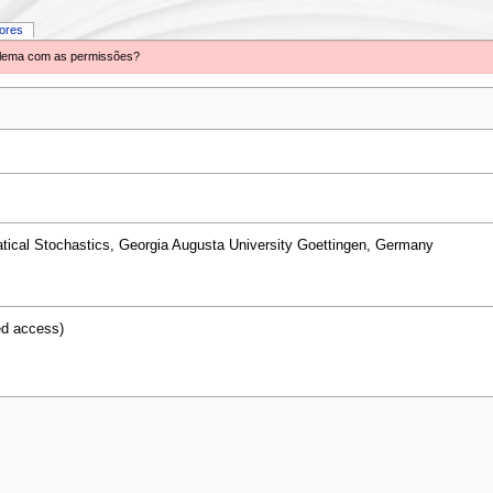
iores
oblema com as permissões?
atical Stochastics, Georgia Augusta University Goettingen, Germany
ed access)