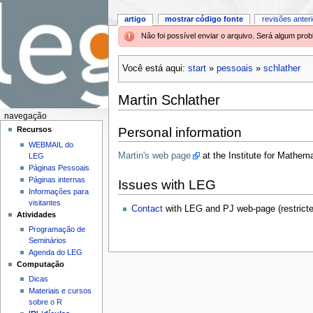
artigo
mostrar código fonte
revisões anter
Não foi possível enviar o arquivo. Será algum pr
Você está aqui:
start
»
pessoais
»
schlather
Martin Schlather
navegação
Personal information
Recursos
WEBMAIL do
Martin's web page
at the Institute for Mathem
LEG
Páginas Pessoais
Páginas internas
Issues with LEG
Informações para
visitantes
Contact
with LEG and PJ web-page (restrict
Atividades
Programação de
Seminários
Agenda do LEG
Computação
Dicas
Materiais e cursos
sobre o R