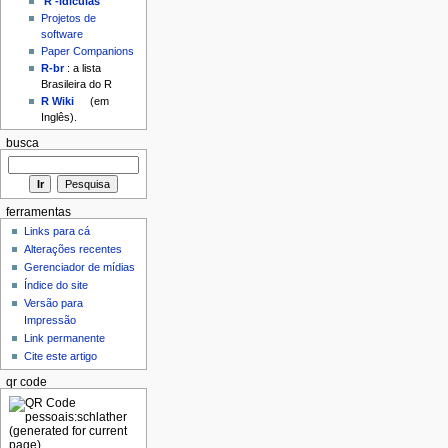
'R'-idículas
Projetos de
software
Paper Companions
R-br
: a lista
Brasileira do R
R Wiki
(em
Inglês).
busca
ferramentas
Links para cá
Alterações recentes
Gerenciador de mídias
Índice do site
Versão para
Impressão
Link permanente
Cite este artigo
qr code