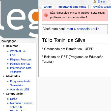
Entrar
artigo
mostrar código fonte
revisões anter
Não foi possível enviar o arquivo. Será algum
problema com as permissões?
Você está aqui:
start
»
pessoais
»
tulio
Túlio Tonini da Silva
navegação
Recursos
* Graduando em Estatística - UFPR
WEBMAIL do
LEG
* Bolsista do PET (Programa de Educação
Páginas Pessoais
Tutorial)
Páginas internas
Informações para
visitantes
Atividades
Programação de
Seminários
Agenda do LEG
Computação
Dicas
Materiais e cursos
sobre o R