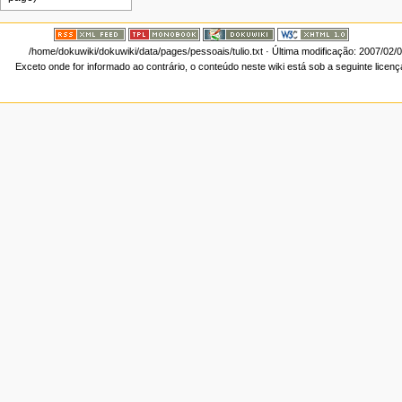
/home/dokuwiki/dokuwiki/data/pages/pessoais/tulio.txt
· Última modificação: 2007/02/
Exceto onde for informado ao contrário, o conteúdo neste wiki está sob a seguinte licen