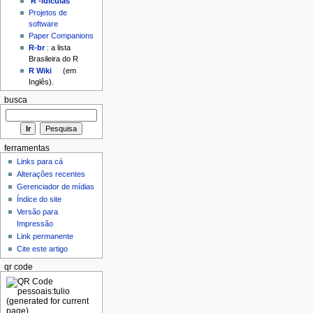
'R'-idículas
Projetos de
software
Paper Companions
R-br
: a lista
Brasileira do R
R Wiki
(em
Inglês).
busca
ferramentas
Links para cá
Alterações recentes
Gerenciador de mídias
Índice do site
Versão para
Impressão
Link permanente
Cite este artigo
qr code