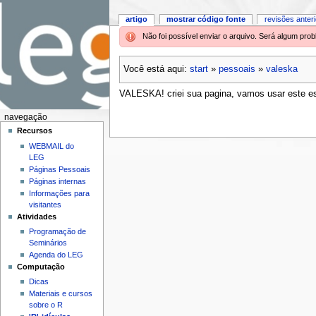
artigo
mostrar código fonte
revisões anter
Não foi possível enviar o arquivo. Será algum pr
Você está aqui:
start
»
pessoais
»
valeska
VALESKA! criei sua pagina, vamos usar este esp
navegação
Recursos
WEBMAIL do
LEG
Páginas Pessoais
Páginas internas
Informações para
visitantes
Atividades
Programação de
Seminários
Agenda do LEG
Computação
Dicas
Materiais e cursos
sobre o R