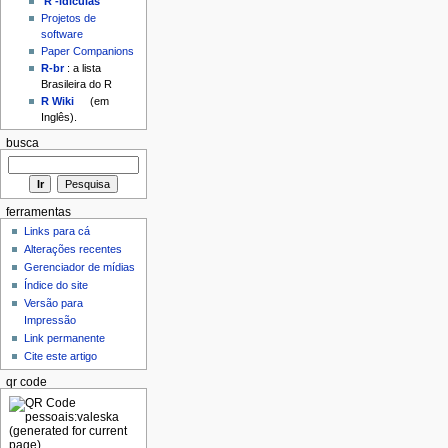
'R'-idículas
Projetos de
software
Paper Companions
R-br
: a lista
Brasileira do R
R Wiki
(em
Inglês).
busca
ferramentas
Links para cá
Alterações recentes
Gerenciador de mídias
Índice do site
Versão para
Impressão
Link permanente
Cite este artigo
qr code