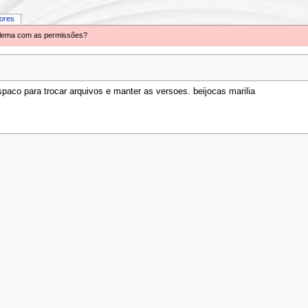
iores
oblema com as permissões?
aco para trocar arquivos e manter as versoes. beijocas marilia