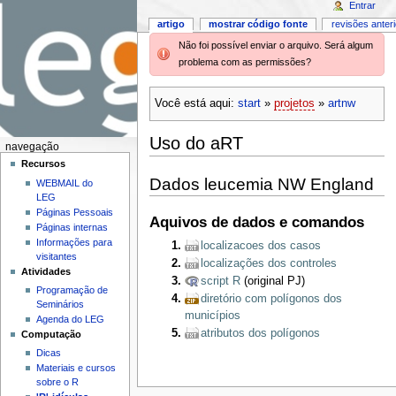
Entrar
artigo
mostrar código fonte
revisões anter
Não foi possível enviar o arquivo. Será algum
problema com as permissões?
Você está aqui:
start
»
projetos
»
artnw
Uso do aRT
navegação
Recursos
Dados leucemia NW England
WEBMAIL do
LEG
Páginas Pessoais
Aquivos de dados e comandos
Páginas internas
Informações para
localizacoes dos casos
visitantes
localizações dos controles
Atividades
script R
(original PJ)
Programação de
diretório com polígonos dos
Seminários
municípios
Agenda do LEG
atributos dos polígonos
Computação
Dicas
Materiais e cursos
sobre o R