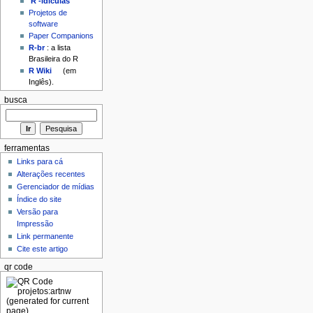
'R'-idículas
Projetos de
software
Paper Companions
R-br
: a lista
Brasileira do R
R Wiki
(em
Inglês).
busca
ferramentas
Links para cá
Alterações recentes
Gerenciador de mídias
Índice do site
Versão para
Impressão
Link permanente
Cite este artigo
qr code