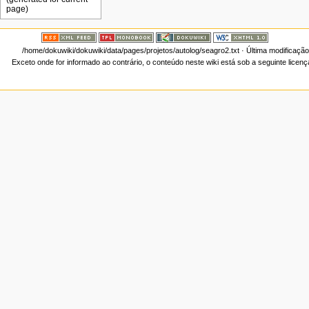
/home/dokuwiki/dokuwiki/data/pages/projetos/autolog/seagro2.txt
· Última modificaçã
Exceto onde for informado ao contrário, o conteúdo neste wiki está sob a seguinte licen