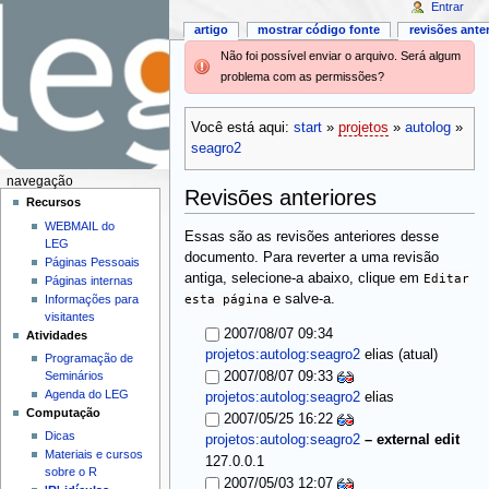
Entrar
artigo
mostrar código fonte
revisões ante
Não foi possível enviar o arquivo. Será algum
problema com as permissões?
Você está aqui:
start
»
projetos
»
autolog
»
seagro2
navegação
Revisões anteriores
Recursos
WEBMAIL do
Essas são as revisões anteriores desse
LEG
documento. Para reverter a uma revisão
Páginas Pessoais
antiga, selecione-a abaixo, clique em
Editar
Páginas internas
esta página
e salve-a.
Informações para
visitantes
2007/08/07 09:34
Atividades
(atual)
projetos:autolog:seagro2
elias
Programação de
Seminários
2007/08/07 09:33
Agenda do LEG
projetos:autolog:seagro2
elias
Computação
2007/05/25 16:22
Dicas
projetos:autolog:seagro2
–
external edit
Materiais e cursos
127.0.0.1
sobre o R
2007/05/03 12:07