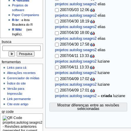
'R'-idículas
projetos:autolog:seagro2
elias
Projetos de
2007/05/03 12:06
software
Paper Companions
projetos:autolog:seagro2
elias
R-br
: a lista
2007/04/30 18:19
Brasileira do R
projetos:autolog:seagro2
elias
R Wiki
(em
2007/04/30 18:00
Inglês).
projetos:autolog:seagro2
elias
busca
2007/04/30 17:58
projetos:autolog:seagro2
elias
2007/04/11 13:33
projetos:autolog:seagro2
luziane
ferramentas
2007/04/11 13:33
Links para cá
projetos:autolog:seagro2
luziane
Alterações recentes
Gerenciador de mídias
2007/04/09 17:02
Índice do site
projetos:autolog:seagro2
luziane
Versão para
2007/04/09 17:01
Impressão
projetos:autolog:seagro2
–
criada
luziane
Link permanente
Cite este artigo
Mostrar diferenças entre as revisões
selecionadas
qr code