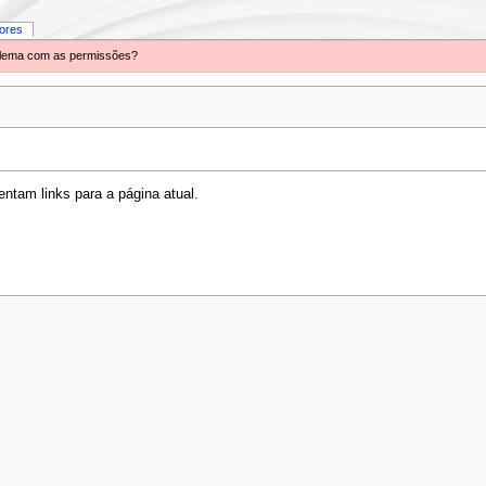
iores
oblema com as permissões?
ntam links para a página atual.