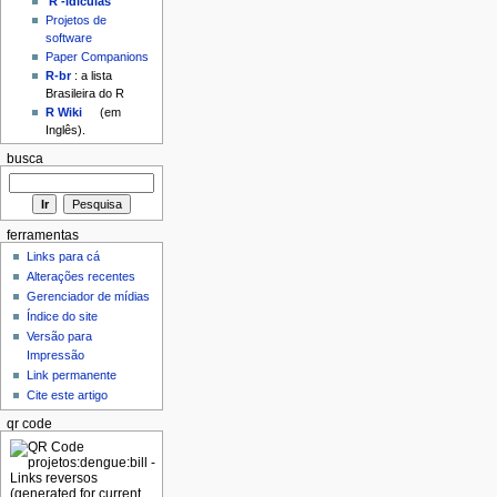
'R'-idículas
Projetos de
software
Paper Companions
R-br
: a lista
Brasileira do R
R Wiki
(em
Inglês).
busca
ferramentas
Links para cá
Alterações recentes
Gerenciador de mídias
Índice do site
Versão para
Impressão
Link permanente
Cite este artigo
qr code