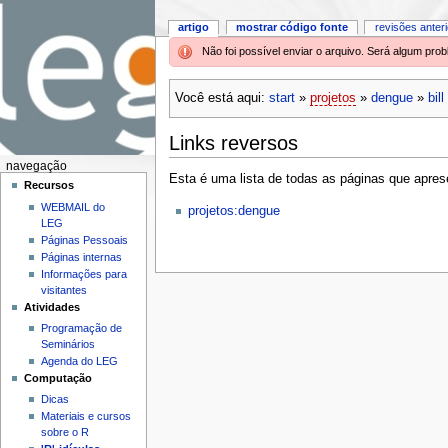
artigo
mostrar código fonte
revisões anter
Não foi possível enviar o arquivo. Será algum pr
Você está aqui:
start
»
projetos
»
dengue
»
bill
Links reversos
navegação
Esta é uma lista de todas as páginas que aprese
Recursos
WEBMAIL do
projetos:dengue
LEG
Páginas Pessoais
Páginas internas
Informações para
visitantes
Atividades
Programação de
Seminários
Agenda do LEG
Computação
Dicas
Materiais e cursos
sobre o R