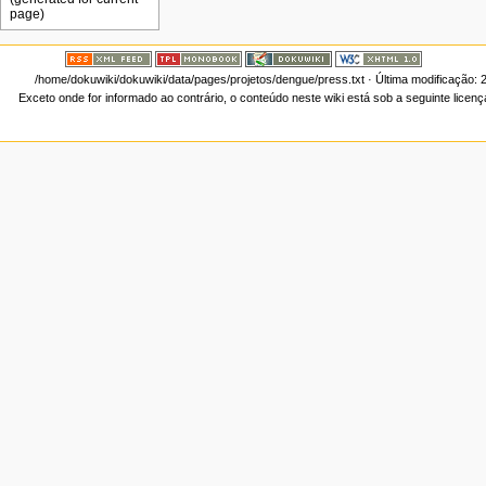
/home/dokuwiki/dokuwiki/data/pages/projetos/dengue/press.txt
· Última modificação: 
Exceto onde for informado ao contrário, o conteúdo neste wiki está sob a seguinte licen