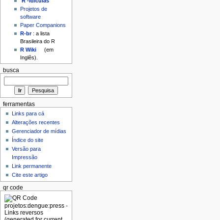
'R'-idículas
Projetos de
software
Paper Companions
R-br
: a lista
Brasileira do R
R Wiki
(em
Inglês).
busca
ferramentas
Links para cá
Alterações recentes
Gerenciador de mídias
Índice do site
Versão para
Impressão
Link permanente
Cite este artigo
qr code