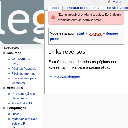
Entrar
artigo
mostrar código fonte
revisões anter
Não foi possível enviar o arquivo. Será algum
problema com as permissões?
Você está aqui:
start
»
projetos
»
dengue
»
press
navegação
Links reversos
Recursos
WEBMAIL do
Esta é uma lista de todas as páginas que
LEG
apresentam links para a página atual.
Páginas Pessoais
Páginas internas
projetos:dengue
Informações para
visitantes
Atividades
Programação de
Seminários
Agenda do LEG
Computação
Dicas
Materiais e cursos
sobre o R