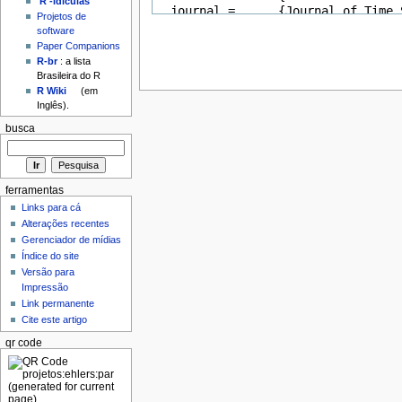
'R'-idículas
Projetos de
software
Paper Companions
R-br
: a lista
Brasileira do R
R Wiki
(em
Inglês).
busca
ferramentas
Links para cá
Alterações recentes
Gerenciador de mídias
Índice do site
Versão para
Impressão
Link permanente
Cite este artigo
qr code