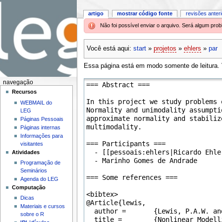
artigo
mostrar código fonte
revisões anter
Não foi possível enviar o arquivo. Será algum pr
Você está aqui:
start
»
projetos
»
ehlers
»
par
Essa página está em modo somente de leitura. V
navegação
Recursos
WEBMAIL do
LEG
Páginas Pessoais
Páginas internas
Informações para
visitantes
Atividades
Programação de
Seminários
Agenda do LEG
Computação
Dicas
Materiais e cursos
sobre o R