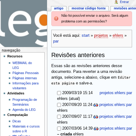
Entrar
artigo
mostrar código fonte
revisões ante
Não foi possível enviar o arquivo. Será algum
problema com as permissões?
Você está aqui:
start
»
projetos
»
ehlers
»
par
navegação
Revisões anteriores
Recursos
WEBMAIL do
Essas são as revisões anteriores desse
LEG
documento. Para reverter a uma revisão
Páginas Pessoais
antiga, selecione-a abaixo, clique em
Editar
Páginas internas
esta página
e salve-a.
Informações para
visitantes
2009/03/19 15:14
projetos:ehlers:par
Atividades
(atual)
ehlers
Programação de
Seminários
2007/09/20 11:24
projetos:ehlers:par
Agenda do LEG
ehlers
Computação
2007/09/07 11:17
projetos:ehlers:par
Dicas
ehlers
Materiais e cursos
2007/03/06 14:39
projetos:ehlers:par
sobre o R
–
criada
ehlers