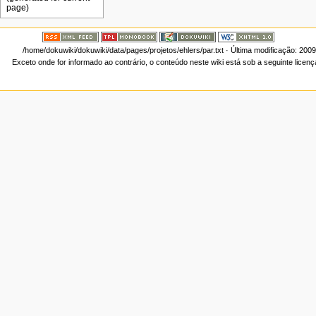
/home/dokuwiki/dokuwiki/data/pages/projetos/ehlers/par.txt
· Última modificação: 200
Exceto onde for informado ao contrário, o conteúdo neste wiki está sob a seguinte licen