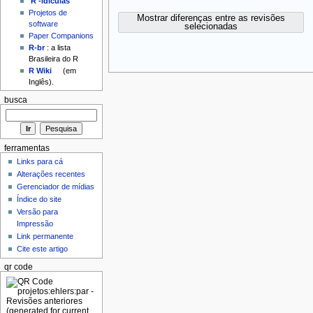
'R'-idículas
Projetos de
Mostrar diferenças entre as revisões
software
selecionadas
Paper Companions
R-br
: a lista
Brasileira do R
R Wiki
(em
Inglês).
busca
ferramentas
Links para cá
Alterações recentes
Gerenciador de mídias
Índice do site
Versão para
Impressão
Link permanente
Cite este artigo
qr code