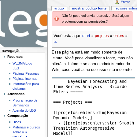
Entrar
artigo
mostrar código fonte
revisões anter
Não foi possível enviar o arquivo. Será algum
problema com as permissões?
Você está aqui:
start
»
projetos
»
ehlers
»
ts
navegação
Essa página está em modo somente de
Recursos
leitura. Você pode visualizar a fonte, mas não
WEBMAIL do
alterá-la. Informe-se com o administrador do
LEG
Wiki, caso você ache que isso está incorreto.
Páginas Pessoais
Páginas internas
Informações para
visitantes
Atividades
Programação de
Seminários
Agenda do LEG
Computação
Dicas
Materiais e cursos
sobre o R