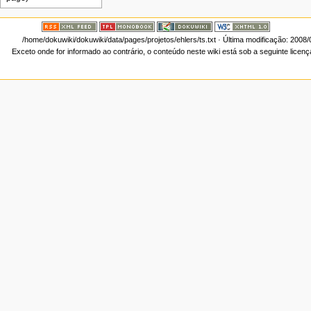
/home/dokuwiki/dokuwiki/data/pages/projetos/ehlers/ts.txt
· Última modificação: 2008/
Exceto onde for informado ao contrário, o conteúdo neste wiki está sob a seguinte licen