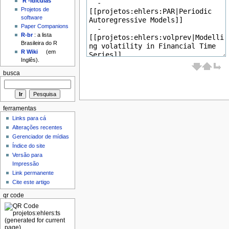
'R'-idículas
Projetos de
software
Paper Companions
R-br
: a lista
Brasileira do R
R Wiki
(em
Inglês).
busca
ferramentas
Links para cá
Alterações recentes
Gerenciador de mídias
Índice do site
Versão para
Impressão
Link permanente
Cite este artigo
qr code