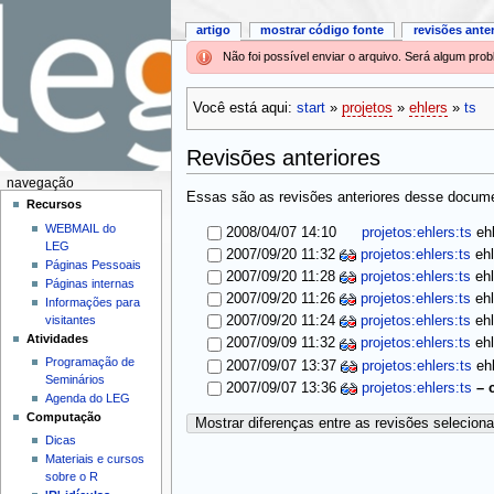
artigo
mostrar código fonte
revisões ante
Não foi possível enviar o arquivo. Será algum pr
Você está aqui:
start
»
projetos
»
ehlers
»
ts
Revisões anteriores
navegação
Essas são as revisões anteriores desse documen
Recursos
WEBMAIL do
2008/04/07 14:10
projetos:ehlers:ts
eh
LEG
2007/09/20 11:32
projetos:ehlers:ts
eh
Páginas Pessoais
2007/09/20 11:28
projetos:ehlers:ts
eh
Páginas internas
2007/09/20 11:26
projetos:ehlers:ts
eh
Informações para
visitantes
2007/09/20 11:24
projetos:ehlers:ts
eh
Atividades
2007/09/09 11:32
projetos:ehlers:ts
eh
Programação de
2007/09/07 13:37
projetos:ehlers:ts
eh
Seminários
2007/09/07 13:36
projetos:ehlers:ts
–
Agenda do LEG
Computação
Mostrar diferenças entre as revisões selecion
Dicas
Materiais e cursos
sobre o R