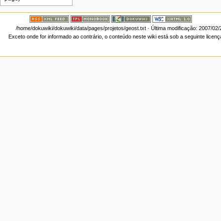
/home/dokuwiki/dokuwiki/data/pages/projetos/geost.txt
· Última modificação: 2007/02
Exceto onde for informado ao contrário, o conteúdo neste wiki está sob a seguinte licen