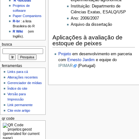
'R'-idículas
Projetos de
Instituição: Departmento de
software
Ciências Exatas, ESALQ/USP
Paper Companions
Ano: 2006/2007
R-br
: a lista
Arquivo da dissertação
Brasileira do R
R Wiki
(em
Aplicações à avaliação de
Inglês).
estoque de peixes
busca
Projeto
em desenvolvimento em parceria
com
Ernesto Jardim
e equipe do
IPIMAR
(Portugal)
ferramentas
Links para cá
Alterações recentes
Gerenciador de mídias
Índice do site
Versão para
Impressão
Link permanente
Cite este artigo
qr code