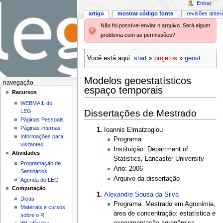
Entrar
artigo
mostrar código fonte
revisões anter
Não foi possível enviar o arquivo. Será algum
problema com as permissões?
Você está aqui:
start
»
projetos
»
geost
Modelos geoestatísticos
navegação
espaço temporais
Recursos
WEBMAIL do
Dissertações de Mestrado
LEG
Páginas Pessoais
Páginas internas
Ioannis Elmatzoglou
Informações para
Programa:
visitantes
Instituição: Department of
Atividades
Statistics, Lancaster University
Programação de
Ano: 2006
Seminários
Arquivo da dissertação
Agenda do LEG
Computação
Alexandre Sousa da Silva
Dicas
Programa: Mestrado em Agronimia,
Materiais e cursos
área de concentração: estatística e
sobre o R
experimentação agronômica