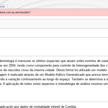
iores
oblema com as permissões?
demiologia é mensurar os efeitos espaciais que atuam sobre eventos de saúde 
rridas em 2004, tendo como componente para controle da heterogeneidade dos
ões de nascidos vivos da mesma cidade. Desta forma foi utilizado um model
agem é realizada através de um Modelo Aditivo Generalizado que possui ter
do a variação continuamente ao longo do espaço. Também se determina a ide
da. A aplicação de todos estes aspectos e metodologia de análise mostrou uma
licação aos dados de mortalidade infantil de Curitiba.