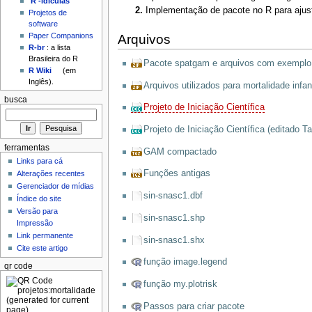
'R'-idículas
Implementação de pacote no R para ajust
Projetos de
software
Paper Companions
Arquivos
R-br
: a lista
Brasileira do R
Pacote spatgam e arquivos com exemplo
R Wiki
(em
Inglês).
Arquivos utilizados para mortalidade infan
busca
Projeto de Iniciação Científica
Projeto de Iniciação Científica (editado Ta
ferramentas
GAM compactado
Links para cá
Funções antigas
Alterações recentes
Gerenciador de mídias
sin-snasc1.dbf
Índice do site
Versão para
sin-snasc1.shp
Impressão
Link permanente
sin-snasc1.shx
Cite este artigo
função image.legend
qr code
função my.plotrisk
Passos para criar pacote