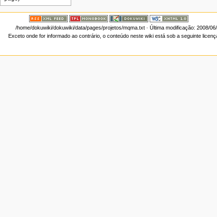
/home/dokuwiki/dokuwiki/data/pages/projetos/mqma.txt
· Última modificação: 2008/06
Exceto onde for informado ao contrário, o conteúdo neste wiki está sob a seguinte licen