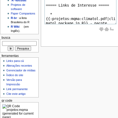
'R'-idículas
Projetos de
software
Paper Companions
R-br
: a lista
Brasileira do R
R Wiki
(em
Inglês).
busca
ferramentas
Links para cá
Alterações recentes
Gerenciador de mídias
Índice do site
Versão para
Impressão
Link permanente
Cite este artigo
qr code