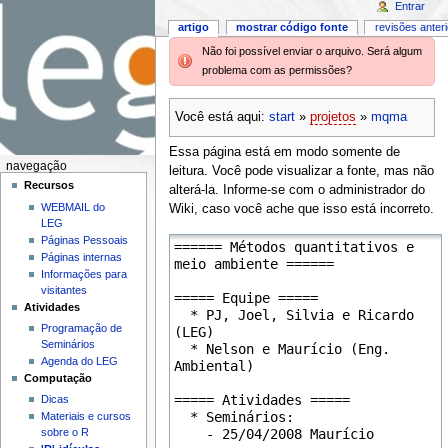
Entrar
artigo
mostrar código fonte
revisões anter
Não foi possível enviar o arquivo. Será algum
problema com as permissões?
Você está aqui:
start
»
projetos
»
mqma
Essa página está em modo somente de
navegação
leitura. Você pode visualizar a fonte, mas não
Recursos
alterá-la. Informe-se com o administrador do
WEBMAIL do
Wiki, caso você ache que isso está incorreto.
LEG
Páginas Pessoais
Páginas internas
Informações para
visitantes
Atividades
Programação de
Seminários
Agenda do LEG
Computação
Dicas
Materiais e cursos
sobre o R