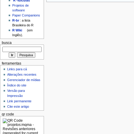
'R'-idículas
Projetos de
software
Paper Companions
R-br
: a lista
Brasileira do R
R Wiki
(em
Inglês).
busca
ferramentas
Links para cá
Alterações recentes
Gerenciador de mídias
Índice do site
Versão para
Impressão
Link permanente
Cite este artigo
qr code