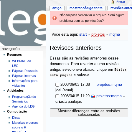
Entrar
artigo
mostrar código fonte
revisões ante
Não foi possível enviar o arquivo. Será algum
problema com as permissões?
Você está aqui:
start
»
projetos
»
mqma
Revisões anteriores
navegação
Recursos
Essas são as revisões anteriores desse
WEBMAIL do
documento. Para reverter a uma revisão
LEG
antiga, selecione-a abaixo, clique em
Editar
Páginas Pessoais
esta página
e salve-a.
Páginas internas
Informações para
2008/06/03 17:38
projetos:mqma
visitantes
(atual)
joel
Atividades
2008/04/15 11:29
projetos:mqma
–
Programação de
Seminários
criada
paulojus
Agenda do LEG
Mostrar diferenças entre as revisões
Computação
selecionadas
Dicas
Materiais e cursos
sobre o R