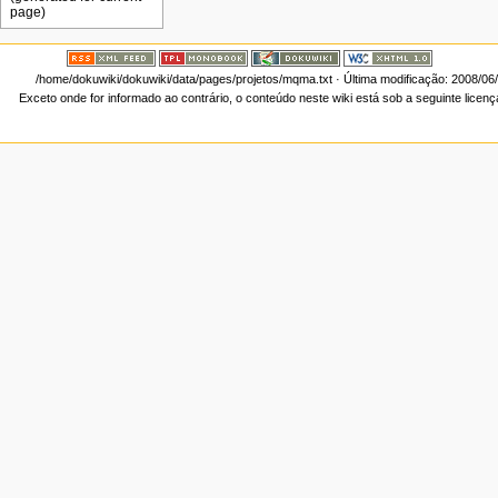
/home/dokuwiki/dokuwiki/data/pages/projetos/mqma.txt
· Última modificação: 2008/06
Exceto onde for informado ao contrário, o conteúdo neste wiki está sob a seguinte licen