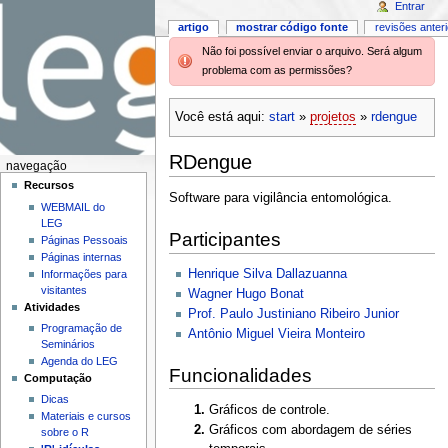
Entrar
artigo
mostrar código fonte
revisões anter
Não foi possível enviar o arquivo. Será algum
problema com as permissões?
Você está aqui:
start
»
projetos
»
rdengue
RDengue
navegação
Recursos
Software para vigilância entomológica.
WEBMAIL do
LEG
Participantes
Páginas Pessoais
Páginas internas
Henrique Silva Dallazuanna
Informações para
visitantes
Wagner Hugo Bonat
Atividades
Prof. Paulo Justiniano Ribeiro Junior
Programação de
Antônio Miguel Vieira Monteiro
Seminários
Agenda do LEG
Funcionalidades
Computação
Dicas
Gráficos de controle.
Materiais e cursos
Gráficos com abordagem de séries
sobre o R