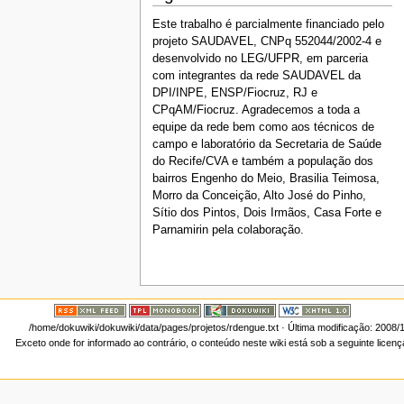
Este trabalho é parcialmente financiado pelo
projeto SAUDAVEL, CNPq 552044/2002-4 e
desenvolvido no LEG/UFPR, em parceria
com integrantes da rede SAUDAVEL da
DPI/INPE, ENSP/Fiocruz, RJ e
CPqAM/Fiocruz. Agradecemos a toda a
equipe da rede bem como aos técnicos de
campo e laboratório da Secretaria de Saúde
do Recife/CVA e também a população dos
bairros Engenho do Meio, Brasilia Teimosa,
Morro da Conceição, Alto José do Pinho,
Sítio dos Pintos, Dois Irmãos, Casa Forte e
Parnamirin pela colaboração.
/home/dokuwiki/dokuwiki/data/pages/projetos/rdengue.txt
· Última modificação: 2008/
Exceto onde for informado ao contrário, o conteúdo neste wiki está sob a seguinte licen