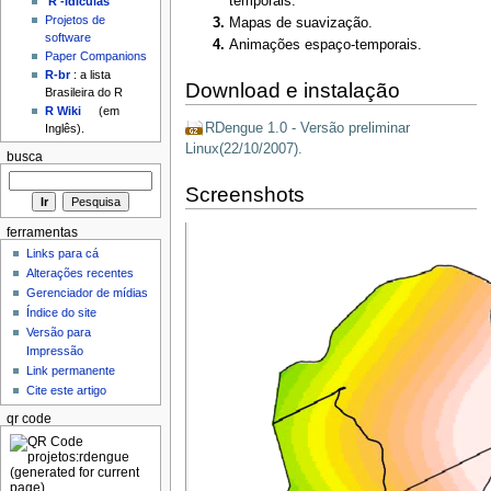
temporais.
'R'-idículas
Projetos de
Mapas de suavização.
software
Animações espaço-temporais.
Paper Companions
R-br
: a lista
Download e instalação
Brasileira do R
R Wiki
(em
RDengue 1.0 - Versão preliminar
Inglês).
Linux(22/10/2007).
busca
Screenshots
ferramentas
Links para cá
Alterações recentes
Gerenciador de mídias
Índice do site
Versão para
Impressão
Link permanente
Cite este artigo
qr code