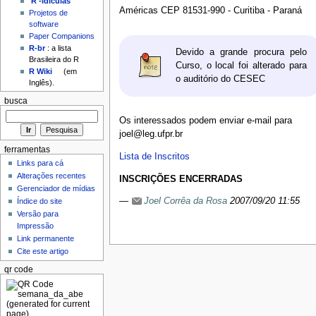
'R'-idículas
Américas CEP 81531-990 - Curitiba - Paraná
Projetos de
software
Paper Companions
R-br
: a lista
Devido a grande procura pelo
Brasileira do R
Curso, o local foi alterado para
R Wiki
(em
o auditório do CESEC
Inglês).
busca
Os interessados podem enviar e-mail para
joel@leg.ufpr.br
ferramentas
Lista de Inscritos
Links para cá
Alterações recentes
INSCRIÇÕES ENCERRADAS
Gerenciador de mídias
—
Joel Corrêa da Rosa
2007/09/20 11:55
Índice do site
Versão para
Impressão
Link permanente
Cite este artigo
qr code