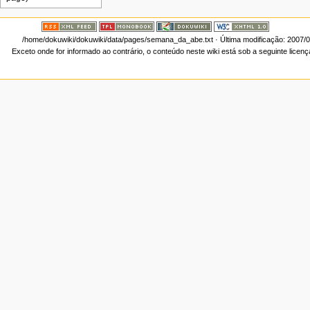
/home/dokuwiki/dokuwiki/data/pages/semana_da_abe.txt
· Última modificação: 2007/
Exceto onde for informado ao contrário, o conteúdo neste wiki está sob a seguinte licen