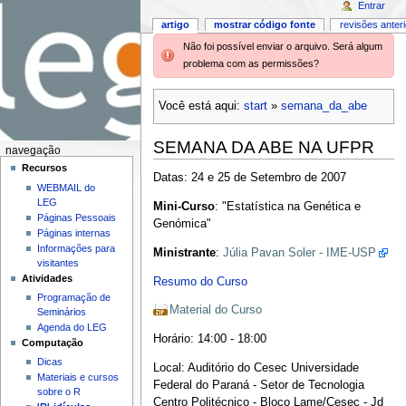
Entrar
artigo
mostrar código fonte
revisões anter
Não foi possível enviar o arquivo. Será algum
problema com as permissões?
Você está aqui:
start
»
semana_da_abe
SEMANA DA ABE NA UFPR
navegação
Recursos
Datas: 24 e 25 de Setembro de 2007
WEBMAIL do
LEG
Mini-Curso
: "Estatística na Genética e
Páginas Pessoais
Genómica"
Páginas internas
Informações para
Ministrante
:
Júlia Pavan Soler - IME-USP
visitantes
Atividades
Resumo do Curso
Programação de
Material do Curso
Seminários
Agenda do LEG
Horário: 14:00 - 18:00
Computação
Dicas
Local: Auditório do Cesec Universidade
Materiais e cursos
Federal do Paraná - Setor de Tecnologia
sobre o R
Centro Politécnico - Bloco Lame/Cesec - Jd