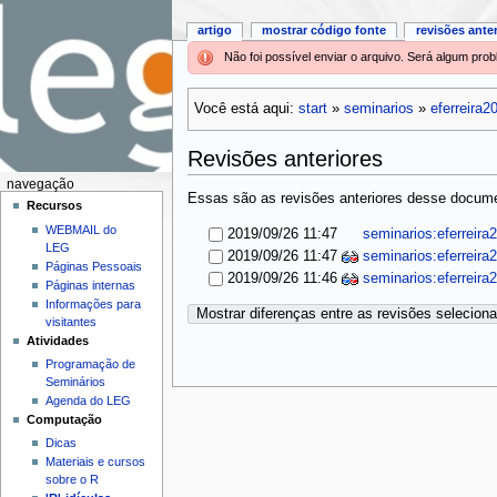
artigo
mostrar código fonte
revisões ante
Não foi possível enviar o arquivo. Será algum pr
Você está aqui:
start
»
seminarios
»
eferreira2
Revisões anteriores
navegação
Essas são as revisões anteriores desse documen
Recursos
WEBMAIL do
2019/09/26 11:47
seminarios:eferreira
LEG
2019/09/26 11:47
seminarios:eferreira
Páginas Pessoais
2019/09/26 11:46
seminarios:eferreira
Páginas internas
Informações para
Mostrar diferenças entre as revisões selecion
visitantes
Atividades
Programação de
Seminários
Agenda do LEG
Computação
Dicas
Materiais e cursos
sobre o R