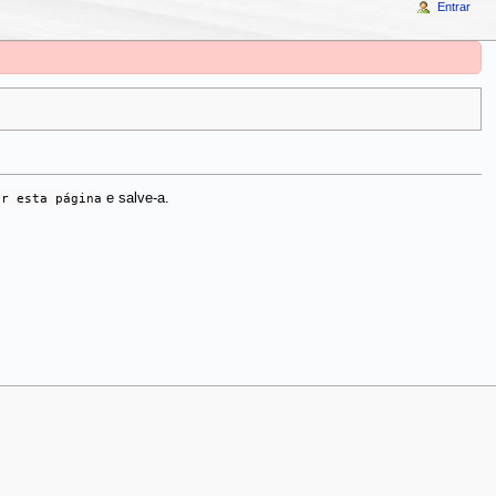
Entrar
ar esta página
e salve-a.