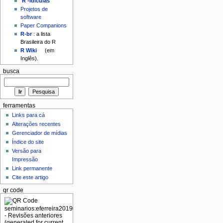
'R'-idículas
Projetos de
software
Paper Companions
R-br
: a lista
Brasileira do R
R Wiki
(em
Inglês).
busca
ferramentas
Links para cá
Alterações recentes
Gerenciador de mídias
Índice do site
Versão para
Impressão
Link permanente
Cite este artigo
qr code