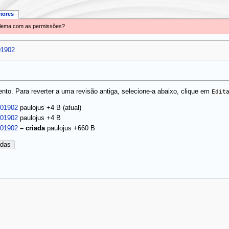
riores
oblema com as permissões?
01902
to. Para reverter a uma revisão antiga, selecione-a abaixo, clique em
Edit
(atual)
201902
paulojus
+4 B
201902
paulojus
+4 B
201902
–
criada
paulojus
+660 B
adas