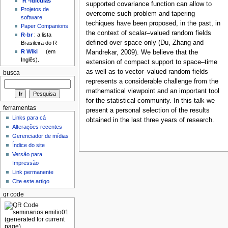
'R'-idículas
supported covariance function can allow to
Projetos de
overcome such problem and tapering
software
techiques have been proposed, in the past, in
Paper Companions
the context of scalar–valued random fields
R-br
: a lista
defined over space only (Du, Zhang and
Brasileira do R
R Wiki
(em
Mandrekar, 2009). We believe that the
Inglês).
extension of compact support to space–time
as well as to vector–valued random fields
busca
represents a considerable challenge from the
mathematical viewpoint and an important tool
for the statistical community. In this talk we
ferramentas
present a personal selection of the results
Links para cá
obtained in the last three years of research.
Alterações recentes
Gerenciador de mídias
Índice do site
Versão para
Impressão
Link permanente
Cite este artigo
qr code