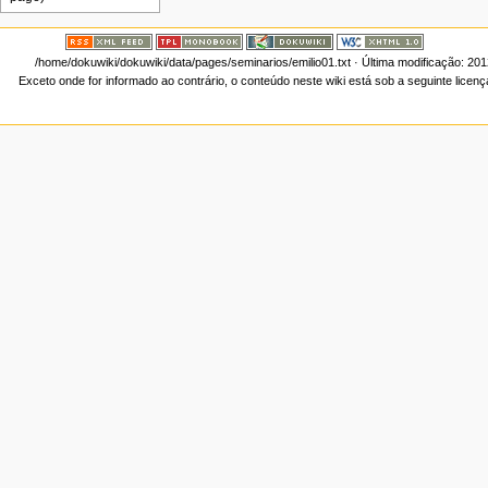
/home/dokuwiki/dokuwiki/data/pages/seminarios/emilio01.txt
· Última modificação: 20
Exceto onde for informado ao contrário, o conteúdo neste wiki está sob a seguinte licen