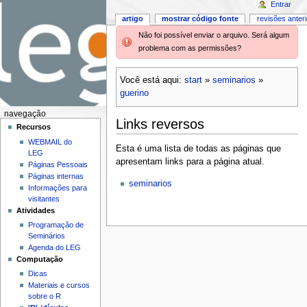
Entrar
artigo
mostrar código fonte
revisões anter
Não foi possível enviar o arquivo. Será algum
problema com as permissões?
Você está aqui:
start
»
seminarios
»
guerino
navegação
Links reversos
Recursos
WEBMAIL do
Esta é uma lista de todas as páginas que
LEG
apresentam links para a página atual.
Páginas Pessoais
Páginas internas
seminarios
Informações para
visitantes
Atividades
Programação de
Seminários
Agenda do LEG
Computação
Dicas
Materiais e cursos
sobre o R