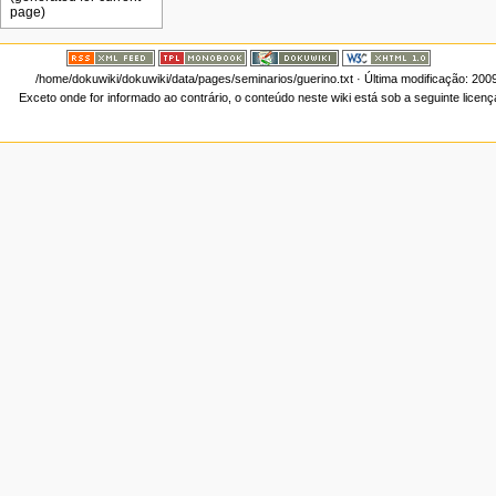
/home/dokuwiki/dokuwiki/data/pages/seminarios/guerino.txt
· Última modificação: 200
Exceto onde for informado ao contrário, o conteúdo neste wiki está sob a seguinte licen