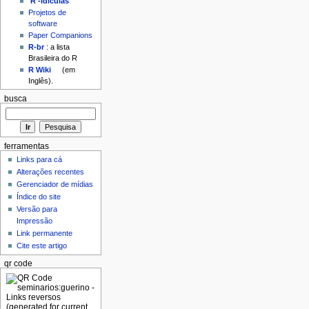
'R'-idículas
Projetos de
software
Paper Companions
R-br
: a lista
Brasileira do R
R Wiki
(em
Inglês).
busca
ferramentas
Links para cá
Alterações recentes
Gerenciador de mídias
Índice do site
Versão para
Impressão
Link permanente
Cite este artigo
qr code