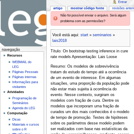
Entrar
artigo
mostrar código fonte
revisões anter
Não foi possível enviar o arquivo. Será algum
problema com as permissões?
Você está aqui:
start
»
seminarios
»
lais2018
navegação
Título: On bootstrap testing inference in cure
Recursos
rate models Apresentação: Lais Loose
WEBMAIL do
Resumo: Os modelos de sobrevivência
LEG
Páginas Pessoais
tratam do estudo do tempo até a ocorrência
Páginas internas
de um evento de interesse. Em algumas
Informações para
situações, uma proporção da população pode
visitantes
não estar mais sujeita à ocorrência do
Atividades
evento. Nesse contexto, surgiram os
Programação de
modelos com fração de cura. Dentre os
Seminários
modelos que incorporam uma fração de
Agenda do LEG
curados um dos mais conhecidos é o modelo
Computação
de tempo de promoção. Testes de hipóteses
Dicas
sobre os parâmetros desse modelo podem
Materiais e cursos
ser realizados com base nas estatı́sticas da
sobre o R