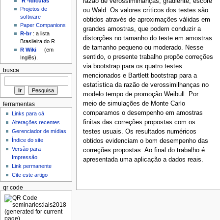
razão de verossimilhanças, gradiente, escore
'R'-idículas
Projetos de
ou Wald. Os valores crı́ticos dos testes são
software
obtidos através de aproximações válidas em
Paper Companions
grandes amostras, que podem conduzir a
R-br
: a lista
distorções no tamanho do teste em amostras
Brasileira do R
de tamanho pequeno ou moderado. Nesse
R Wiki
(em
sentido, o presente trabalho propõe correções
Inglês).
via bootstrap para os quatro testes
busca
mencionados e Bartlett bootstrap para a
estatı́stica da razão de verossimilhanças no
modelo tempo de promoção Weibull. Por
meio de simulações de Monte Carlo
ferramentas
comparamos o desempenho em amostras
Links para cá
finitas das correções propostas com os
Alterações recentes
testes usuais. Os resultados numéricos
Gerenciador de mídias
Índice do site
obtidos evidenciam o bom desempenho das
Versão para
correções propostas. Ao final do trabalho é
Impressão
apresentada uma aplicação a dados reais.
Link permanente
Cite este artigo
qr code