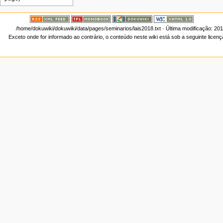
/home/dokuwiki/dokuwiki/data/pages/seminarios/lais2018.txt
· Última modificação: 20
Exceto onde for informado ao contrário, o conteúdo neste wiki está sob a seguinte licen