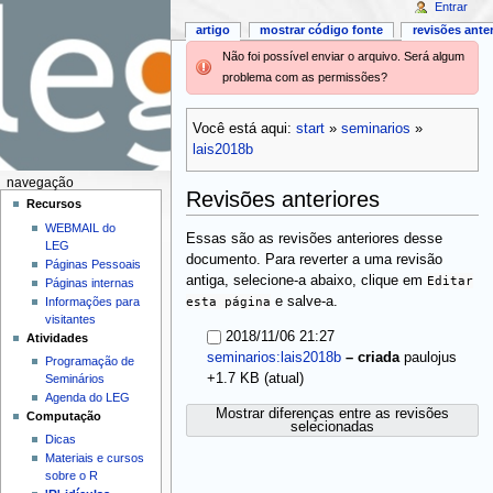
Entrar
artigo
mostrar código fonte
revisões ante
Não foi possível enviar o arquivo. Será algum
problema com as permissões?
Você está aqui:
start
»
seminarios
»
lais2018b
navegação
Revisões anteriores
Recursos
WEBMAIL do
Essas são as revisões anteriores desse
LEG
documento. Para reverter a uma revisão
Páginas Pessoais
antiga, selecione-a abaixo, clique em
Editar
Páginas internas
esta página
e salve-a.
Informações para
visitantes
2018/11/06 21:27
Atividades
seminarios:lais2018b
–
criada
paulojus
Programação de
(atual)
+1.7 KB
Seminários
Agenda do LEG
Mostrar diferenças entre as revisões
Computação
selecionadas
Dicas
Materiais e cursos
sobre o R