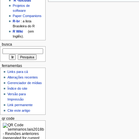
'R'-idículas
Projetos de
software
Paper Companions
R-br
: a lista
Brasileira do R
R Wiki
(em
Inglês).
busca
ferramentas
Links para cá
Alterações recentes
Gerenciador de mídias
Índice do site
Versão para
Impressão
Link permanente
Cite este artigo
qr code