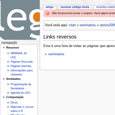
artigo
mostrar código fonte
revisões anter
Não foi possível enviar o arquivo. Será algum pr
Você está aqui:
start
»
seminarios
»
ramiro200
Links reversos
navegação
Esta é uma lista de todas as páginas que aprese
Recursos
WEBMAIL do
seminarios
LEG
Páginas Pessoais
Páginas internas
Informações para
visitantes
Atividades
Programação de
Seminários
Agenda do LEG
Computação
Dicas
Materiais e cursos
sobre o R