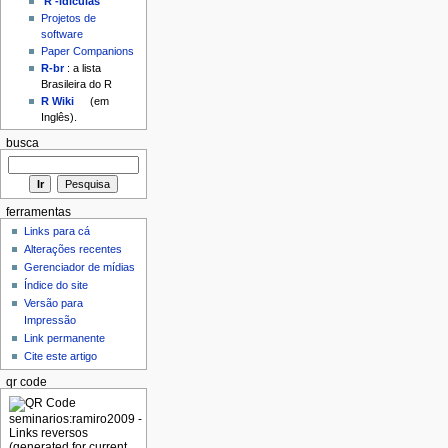
'R'-idículas
Projetos de
software
Paper Companions
R-br
: a lista
Brasileira do R
R Wiki
(em
Inglês).
busca
ferramentas
Links para cá
Alterações recentes
Gerenciador de mídias
Índice do site
Versão para
Impressão
Link permanente
Cite este artigo
qr code