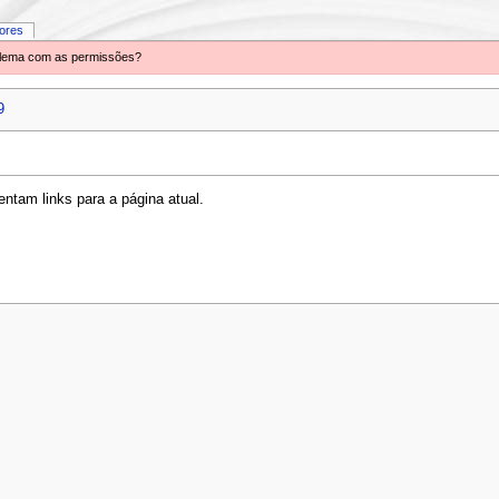
iores
oblema com as permissões?
9
ntam links para a página atual.