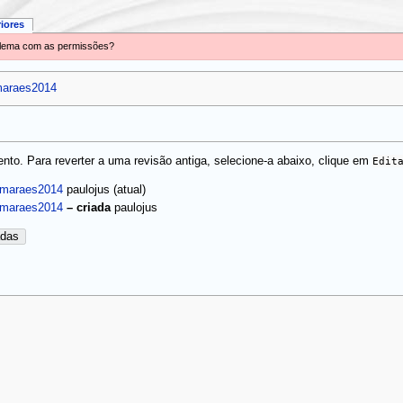
riores
oblema com as permissões?
maraes2014
to. Para reverter a uma revisão antiga, selecione-a abaixo, clique em
Edit
(atual)
imaraes2014
paulojus
uimaraes2014
–
criada
paulojus
adas