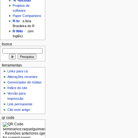
'R'-idículas
Projetos de
software
Paper Companions
R-br
: a lista
Brasileira do R
R Wiki
(em
Inglês).
busca
ferramentas
Links para cá
Alterações recentes
Gerenciador de mídias
Índice do site
Versão para
Impressão
Link permanente
Cite este artigo
qr code