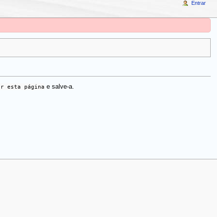
Entrar
ar esta página
e salve-a.