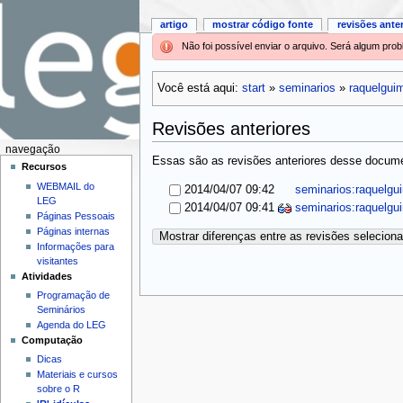
artigo
mostrar código fonte
revisões ante
Não foi possível enviar o arquivo. Será algum pr
Você está aqui:
start
»
seminarios
»
raquelgui
Revisões anteriores
navegação
Essas são as revisões anteriores desse documen
Recursos
WEBMAIL do
2014/04/07 09:42
seminarios:raquelgu
LEG
2014/04/07 09:41
seminarios:raquelg
Páginas Pessoais
Páginas internas
Mostrar diferenças entre as revisões selecion
Informações para
visitantes
Atividades
Programação de
Seminários
Agenda do LEG
Computação
Dicas
Materiais e cursos
sobre o R