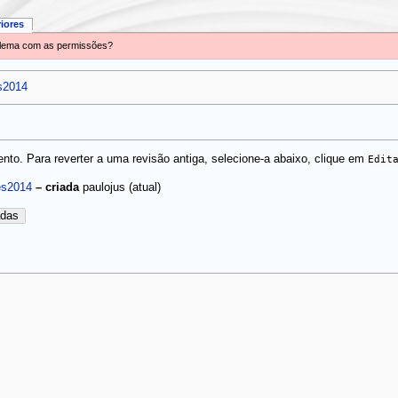
riores
oblema com as permissões?
es2014
to. Para reverter a uma revisão antiga, selecione-a abaixo, clique em
Edit
(atual)
es2014
–
criada
paulojus
adas