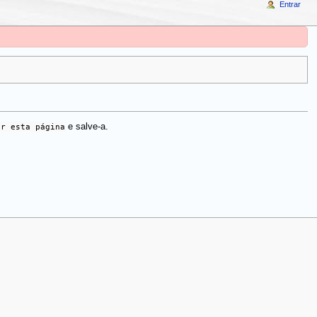
Entrar
ar esta página
e salve-a.