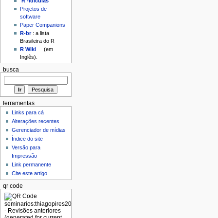
'R'-idículas
Projetos de
software
Paper Companions
R-br
: a lista
Brasileira do R
R Wiki
(em
Inglês).
busca
ferramentas
Links para cá
Alterações recentes
Gerenciador de mídias
Índice do site
Versão para
Impressão
Link permanente
Cite este artigo
qr code