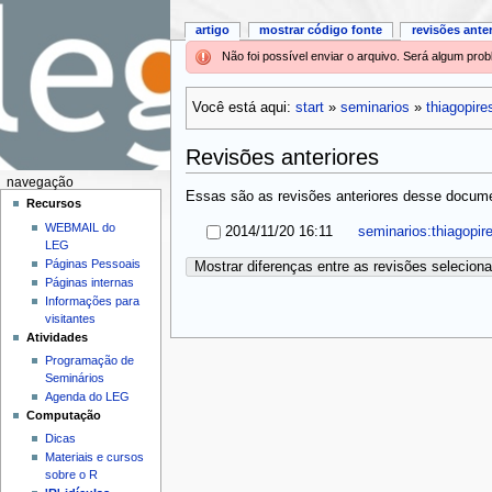
artigo
mostrar código fonte
revisões ante
Não foi possível enviar o arquivo. Será algum pr
Você está aqui:
start
»
seminarios
»
thiagopir
Revisões anteriores
navegação
Essas são as revisões anteriores desse documen
Recursos
WEBMAIL do
2014/11/20 16:11
seminarios:thiagopir
LEG
Páginas Pessoais
Mostrar diferenças entre as revisões selecion
Páginas internas
Informações para
visitantes
Atividades
Programação de
Seminários
Agenda do LEG
Computação
Dicas
Materiais e cursos
sobre o R