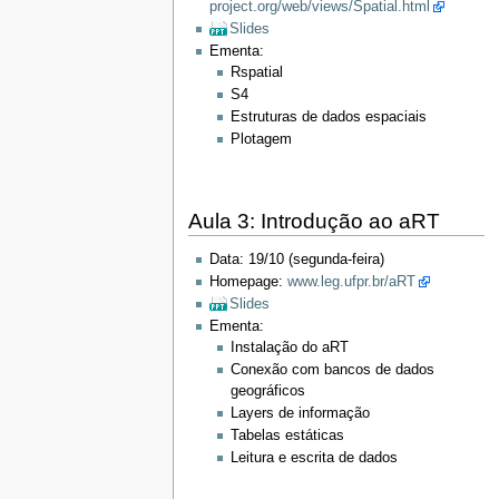
project.org/web/views/Spatial.html
Slides
Ementa:
Rspatial
S4
Estruturas de dados espaciais
Plotagem
Aula 3: Introdução ao aRT
Data: 19/10 (segunda-feira)
Homepage:
www.leg.ufpr.br/aRT
Slides
Ementa:
Instalação do aRT
Conexão com bancos de dados
geográficos
Layers de informação
Tabelas estáticas
Leitura e escrita de dados