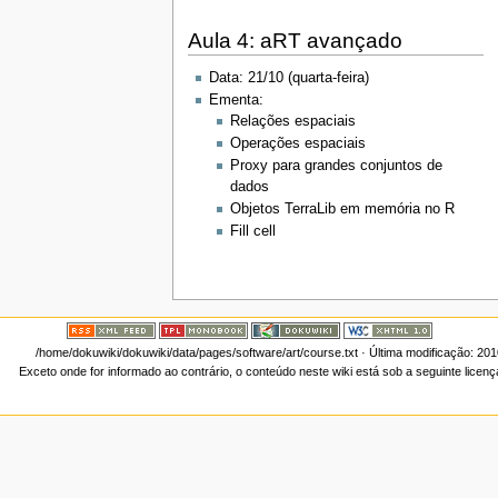
Aula 4: aRT avançado
Data: 21/10 (quarta-feira)
Ementa:
Relações espaciais
Operações espaciais
Proxy para grandes conjuntos de
dados
Objetos TerraLib em memória no R
Fill cell
/home/dokuwiki/dokuwiki/data/pages/software/art/course.txt
· Última modificação: 20
Exceto onde for informado ao contrário, o conteúdo neste wiki está sob a seguinte licen