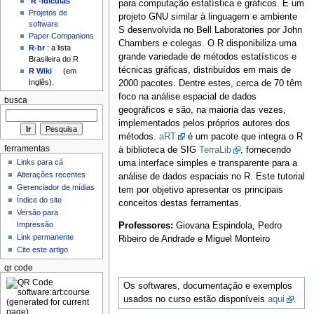
'R'-idículas
para computação estatística e gráficos. É um
Projetos de
projeto GNU similar à linguagem e ambiente
software
S desenvolvida no Bell Laboratories por John
Paper Companions
Chambers e colegas. O R disponibiliza uma
R-br
: a lista
grande variedade de métodos estatísticos e
Brasileira do R
técnicas gráficas, distribuídos em mais de
R Wiki
(em
Inglês).
2000 pacotes. Dentre estes, cerca de 70 têm
foco na análise espacial de dados
busca
geográficos e são, na maioria das vezes,
implementados pelos próprios autores dos
métodos.
aRT
é um pacote que integra o R
ferramentas
à biblioteca de SIG
TerraLib
, fornecendo
Links para cá
uma interface simples e transparente para a
Alterações recentes
análise de dados espaciais no R. Este tutorial
Gerenciador de mídias
tem por objetivo apresentar os principais
Índice do site
conceitos destas ferramentas.
Versão para
Impressão
Professores:
Giovana Espindola, Pedro
Link permanente
Ribeiro de Andrade e Miguel Monteiro
Cite este artigo
qr code
Os softwares, documentação e exemplos
usados no curso estão disponíveis
aqui
.