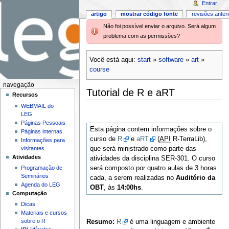
Entrar
artigo
mostrar código fonte
revisões anter
Não foi possível enviar o arquivo. Será algum
problema com as permissões?
Você está aqui:
start
»
software
»
art
»
course
navegação
Tutorial de R e aRT
Recursos
WEBMAIL do
LEG
Páginas Pessoais
Esta página contem informações sobre o
Páginas internas
curso de
R
e
aRT
(
API
R-TerraLib),
Informações para
visitantes
que será ministrado como parte das
Atividades
atividades da disciplina SER-301. O curso
será composto por quatro aulas de 3 horas
Programação de
Seminários
cada, a serem realizadas no
Auditório da
Agenda do LEG
OBT
, às
14:00hs
.
Computação
Dicas
Materiais e cursos
sobre o R
Resumo:
R
é uma linguagem e ambiente