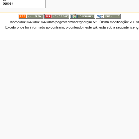
/home/dokuwiki/dokuwiki/data/pages/software/georglm.txt
· Última modificação: 2007/
Exceto onde for informado ao contrário, o conteúdo neste wiki está sob a seguinte licen