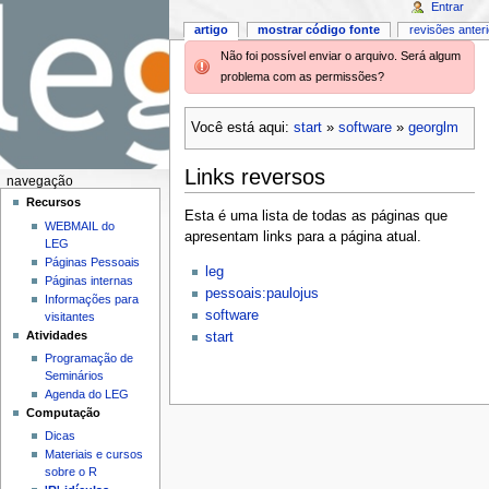
Entrar
artigo
mostrar código fonte
revisões anter
Não foi possível enviar o arquivo. Será algum
problema com as permissões?
Você está aqui:
start
»
software
»
georglm
Links reversos
navegação
Recursos
Esta é uma lista de todas as páginas que
WEBMAIL do
apresentam links para a página atual.
LEG
Páginas Pessoais
leg
Páginas internas
pessoais:paulojus
Informações para
software
visitantes
Atividades
start
Programação de
Seminários
Agenda do LEG
Computação
Dicas
Materiais e cursos
sobre o R