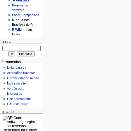
'R'-idículas
Projetos de
software
Paper Companions
R-br
: a lista
Brasileira do R
R Wiki
(em
Inglês).
busca
ferramentas
Links para cá
Alterações recentes
Gerenciador de mídias
Índice do site
Versão para
Impressão
Link permanente
Cite este artigo
qr code