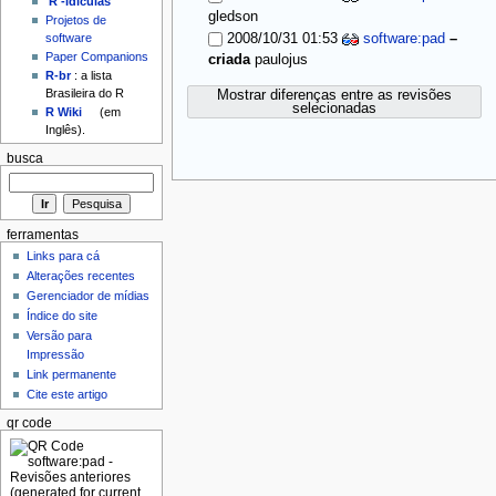
'R'-idículas
gledson
Projetos de
2008/10/31 01:53
software:pad
–
software
Paper Companions
criada
paulojus
R-br
: a lista
Brasileira do R
Mostrar diferenças entre as revisões
selecionadas
R Wiki
(em
Inglês).
busca
ferramentas
Links para cá
Alterações recentes
Gerenciador de mídias
Índice do site
Versão para
Impressão
Link permanente
Cite este artigo
qr code