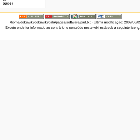
/home/dokuwiki/dokuwiki/data/pages/software/pad.txt
· Última modificação: 2009/06/0
Exceto onde for informado ao contrário, o conteúdo neste wiki está sob a seguinte licen