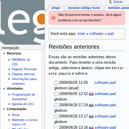
Entrar
artigo
mostrar código fonte
revisões ante
Não foi possível enviar o arquivo. Será algum
problema com as permissões?
Você está aqui:
start
»
software
»
pad
Revisões anteriores
navegação
Recursos
Essas são as revisões anteriores desse
WEBMAIL do
documento. Para reverter a uma revisão
LEG
antiga, selecione-a abaixo, clique em
Editar
Páginas Pessoais
esta página
e salve-a.
Páginas internas
Informações para
2009/06/05 12:55
software:pad
visitantes
(atual)
gledson
Atividades
2009/06/05 12:52
software:pad
Programação de
Seminários
gledson
Agenda do LEG
2009/04/28 17:24
software:pad
Computação
gledson
Dicas
2009/04/28 13:17
software:pad
Materiais e cursos
gledson
sobre o R
2009/04/28 13:16
software:pad