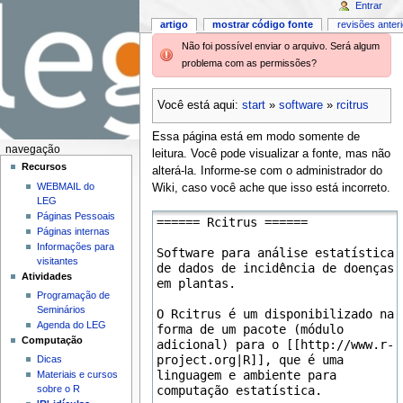
Entrar
artigo
mostrar código fonte
revisões anter
Não foi possível enviar o arquivo. Será algum
problema com as permissões?
Você está aqui:
start
»
software
»
rcitrus
Essa página está em modo somente de
navegação
leitura. Você pode visualizar a fonte, mas não
Recursos
alterá-la. Informe-se com o administrador do
WEBMAIL do
Wiki, caso você ache que isso está incorreto.
LEG
Páginas Pessoais
Páginas internas
Informações para
visitantes
Atividades
Programação de
Seminários
Agenda do LEG
Computação
Dicas
Materiais e cursos
sobre o R