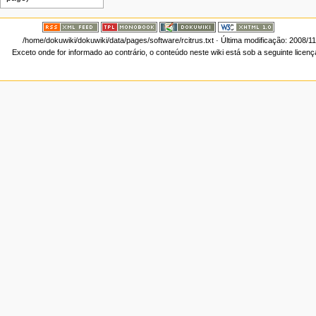
/home/dokuwiki/dokuwiki/data/pages/software/rcitrus.txt
· Última modificação: 2008/1
Exceto onde for informado ao contrário, o conteúdo neste wiki está sob a seguinte licen