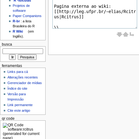
'R'-idículas
Projetos de
software
Paper Companions
R-br
: a lista
Brasileira do R
R Wiki
(em
Inglês).
busca
ferramentas
Links para cá
Alterações recentes
Gerenciador de mídias
Índice do site
Versão para
Impressão
Link permanente
Cite este artigo
qr code