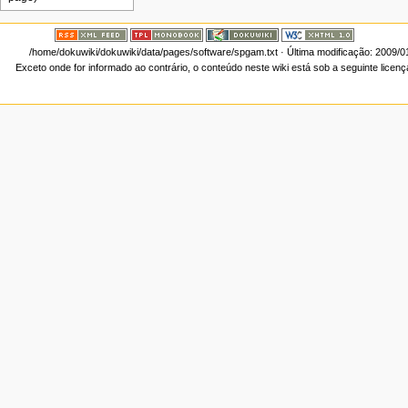
/home/dokuwiki/dokuwiki/data/pages/software/spgam.txt
· Última modificação: 2009/0
Exceto onde for informado ao contrário, o conteúdo neste wiki está sob a seguinte licen