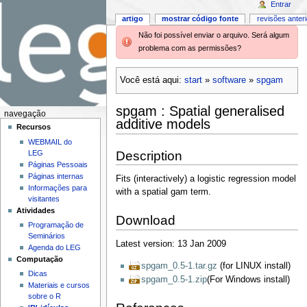
Entrar
artigo
mostrar código fonte
revisões anter
Não foi possível enviar o arquivo. Será algum
problema com as permissões?
Você está aqui:
start
»
software
»
spgam
spgam : Spatial generalised
navegação
additive models
Recursos
WEBMAIL do
Description
LEG
Páginas Pessoais
Páginas internas
Fits (interactively) a logistic regression model
Informações para
with a spatial gam term.
visitantes
Atividades
Download
Programação de
Seminários
Latest version: 13 Jan 2009
Agenda do LEG
Computação
spgam_0.5-1.tar.gz
(for LINUX install)
Dicas
spgam_0.5-1.zip
(For Windows install)
Materiais e cursos
sobre o R