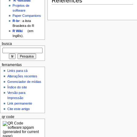
References
'R'-idículas
Projetos de
software
Paper Companions
R-br
: a lista
Brasileira do R
R Wiki
(em
Inglês).
busca
ferramentas
Links para cá
Alterações recentes
Gerenciador de mídias
Índice do site
Versão para
Impressão
Link permanente
Cite este artigo
qr code