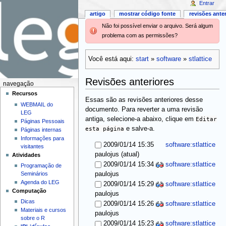
Entrar
artigo
mostrar código fonte
revisões ante
Não foi possível enviar o arquivo. Será algum
problema com as permissões?
Você está aqui:
start
»
software
»
stlattice
Revisões anteriores
navegação
Recursos
Essas são as revisões anteriores desse
WEBMAIL do
documento. Para reverter a uma revisão
LEG
antiga, selecione-a abaixo, clique em
Editar
Páginas Pessoais
esta página
e salve-a.
Páginas internas
Informações para
2009/01/14 15:35
software:stlattice
visitantes
(atual)
paulojus
Atividades
2009/01/14 15:34
software:stlattice
Programação de
Seminários
paulojus
Agenda do LEG
2009/01/14 15:29
software:stlattice
Computação
paulojus
Dicas
2009/01/14 15:26
software:stlattice
Materiais e cursos
paulojus
sobre o R
2009/01/14 15:23
software:stlattice