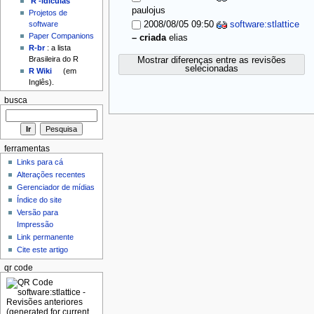
'R'-idículas
paulojus
Projetos de
2008/08/05 09:50
software:stlattice
software
Paper Companions
–
criada
elias
R-br
: a lista
Brasileira do R
Mostrar diferenças entre as revisões
selecionadas
R Wiki
(em
Inglês).
busca
ferramentas
Links para cá
Alterações recentes
Gerenciador de mídias
Índice do site
Versão para
Impressão
Link permanente
Cite este artigo
qr code