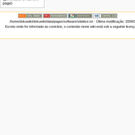
/home/dokuwiki/dokuwiki/data/pages/software/stlattice.txt
· Última modificação: 2009/
Exceto onde for informado ao contrário, o conteúdo neste wiki está sob a seguinte licen