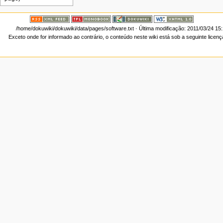
/home/dokuwiki/dokuwiki/data/pages/software.txt
· Última modificação: 2011/03/24 15
Exceto onde for informado ao contrário, o conteúdo neste wiki está sob a seguinte licen