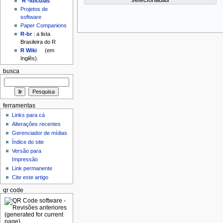
selecionadas
'R'-idículas
Projetos de
software
Paper Companions
R-br
: a lista
Brasileira do R
R Wiki
(em
Inglês).
busca
ferramentas
Links para cá
Alterações recentes
Gerenciador de mídias
Índice do site
Versão para
Impressão
Link permanente
Cite este artigo
qr code