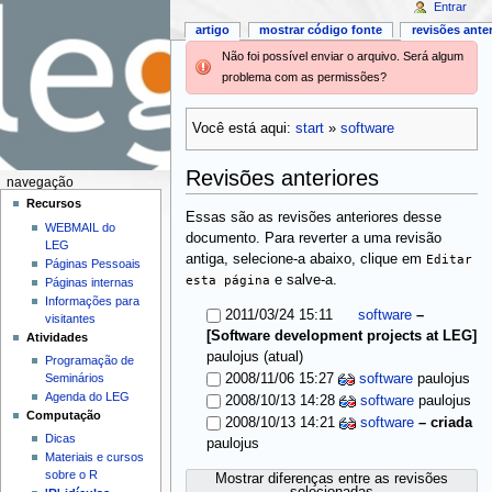
Entrar
artigo
mostrar código fonte
revisões ante
Não foi possível enviar o arquivo. Será algum
problema com as permissões?
Você está aqui:
start
»
software
Revisões anteriores
navegação
Recursos
Essas são as revisões anteriores desse
WEBMAIL do
documento. Para reverter a uma revisão
LEG
antiga, selecione-a abaixo, clique em
Editar
Páginas Pessoais
esta página
e salve-a.
Páginas internas
Informações para
2011/03/24 15:11
software
–
visitantes
[Software development projects at LEG]
Atividades
(atual)
paulojus
Programação de
Seminários
2008/11/06 15:27
software
paulojus
Agenda do LEG
2008/10/13 14:28
software
paulojus
Computação
2008/10/13 14:21
software
–
criada
Dicas
paulojus
Materiais e cursos
sobre o R
Mostrar diferenças entre as revisões