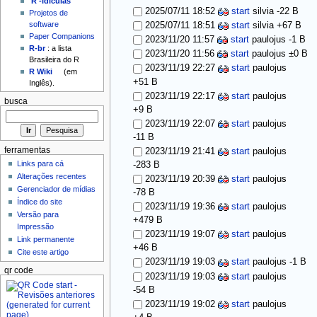
'R'-idículas
2025/07/11 18:52
start
silvia
-22 B
Projetos de
software
2025/07/11 18:51
start
silvia
+67 B
Paper Companions
2023/11/20 11:57
start
paulojus
-1 B
R-br
: a lista
2023/11/20 11:56
start
paulojus
±0 B
Brasileira do R
2023/11/19 22:27
start
paulojus
R Wiki
(em
+51 B
Inglês).
2023/11/19 22:17
start
paulojus
busca
+9 B
2023/11/19 22:07
start
paulojus
-11 B
ferramentas
2023/11/19 21:41
start
paulojus
Links para cá
-283 B
Alterações recentes
2023/11/19 20:39
start
paulojus
Gerenciador de mídias
-78 B
Índice do site
2023/11/19 19:36
start
paulojus
Versão para
+479 B
Impressão
2023/11/19 19:07
start
paulojus
Link permanente
+46 B
Cite este artigo
2023/11/19 19:03
start
paulojus
-1 B
qr code
2023/11/19 19:03
start
paulojus
-54 B
2023/11/19 19:02
start
paulojus