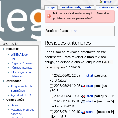
Entrar
artigo
mostrar código fonte
revisões ante
Não foi possível enviar o arquivo. Será algum
problema com as permissões?
Você está aqui:
start
Revisões anteriores
navegação
Recursos
Essas são as revisões anteriores desse
WEBMAIL do
documento. Para reverter a uma revisão
LEG
antiga, selecione-a abaixo, clique em
Editar
Páginas Pessoais
esta página
e salve-a.
Páginas internas
Informações para
2026/06/01 12:07
start
paulojus
visitantes
(atual)
+6 B
Atividades
2026/05/24 19:25
start
paulojus
Programação de
Seminários
+30 B
Agenda do LEG
2026/05/24 19:20
start
paulojus
-1 B
Computação
2025/11/07 19:10
start
–
[section 5]
Dicas
paulojus
+242 B
Materiais e cursos
2025/07/11 20:19
start
–
[section 9]
sobre o R
silvia
-45 B