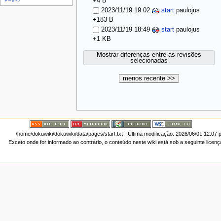
+4 B
2023/11/19 19:02
start
paulojus
+183 B
2023/11/19 18:49
start
paulojus
+1 KB
Mostrar diferenças entre as revisões
selecionadas
menos recente >>
/home/dokuwiki/dokuwiki/data/pages/start.txt
· Última modificação: 2026/06/01 12:07 
Exceto onde for informado ao contrário, o conteúdo neste wiki está sob a seguinte licen