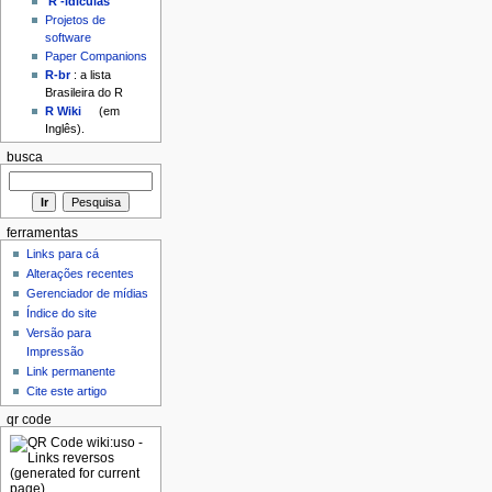
'R'-idículas
Projetos de
software
Paper Companions
R-br
: a lista
Brasileira do R
R Wiki
(em
Inglês).
busca
ferramentas
Links para cá
Alterações recentes
Gerenciador de mídias
Índice do site
Versão para
Impressão
Link permanente
Cite este artigo
qr code