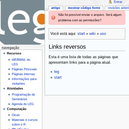
Entrar
artigo
mostrar código fonte
revisões anter
Não foi possível enviar o arquivo. Será algum
problema com as permissões?
Você está aqui:
start
»
wiki
»
uso
Links reversos
navegação
Recursos
Esta é uma lista de todas as páginas que
WEBMAIL do
apresentam links para a página atual.
LEG
Páginas Pessoais
leg
Páginas internas
start
Informações para
visitantes
Atividades
Programação de
Seminários
Agenda do LEG
Computação
Dicas
Materiais e cursos
sobre o R