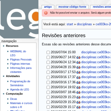
artigo
mostrar código fonte
revisões ante
Não foi possível enviar o arquivo. Será algum pr
Você está aqui:
start
»
disciplinas
»
ce003ko-2
Revisões anteriores
navegação
Essas são as revisões anteriores desse documen
Recursos
WEBMAIL do
2016/07/04 15:00
disciplinas:ce003ko
LEG
2016/06/27 14:02
disciplinas:ce003ko
Páginas Pessoais
2016/06/24 12:34
disciplinas:ce003ko
Páginas internas
2016/04/28 15:39
disciplinas:ce003ko
Informações para
visitantes
2016/03/17 17:53
disciplinas:ce003ko
Atividades
2016/03/16 17:37
disciplinas:ce003ko
Programação de
2016/03/16 17:36
disciplinas:ce003ko
Seminários
2016/03/14 19:02
disciplinas:ce003ko
Agenda do LEG
2016/03/07 18:46
disciplinas:ce003ko
Computação
2016/02/29 15:23
disciplinas:ce003ko
Dicas
2016/02/29 15:20
disciplinas:ce003ko
Materiais e cursos
2016/02/29 15:17
disciplinas:ce003ko
sobre o R