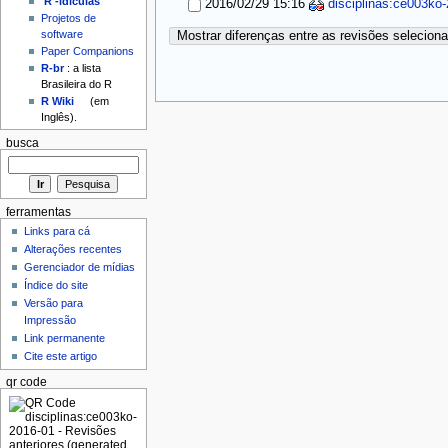
'R'-idículas
2016/02/29 15:16
disciplinas:ce003ko
Projetos de
software
Mostrar diferenças entre as revisões selecion
Paper Companions
R-br
: a lista
Brasileira do R
R Wiki
(em
Inglês).
busca
ferramentas
Links para cá
Alterações recentes
Gerenciador de mídias
Índice do site
Versão para
Impressão
Link permanente
Cite este artigo
qr code