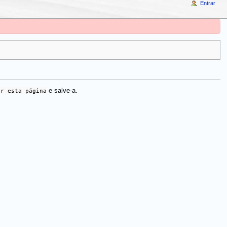
Entrar
ar esta página
e salve-a.