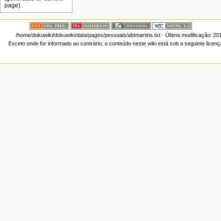
/home/dokuwiki/dokuwiki/data/pages/pessoais/abtmartins.txt
· Última modificação: 20
Exceto onde for informado ao contrário, o conteúdo neste wiki está sob a seguinte licen