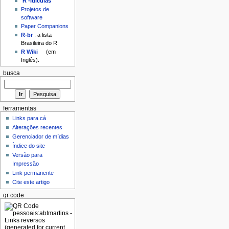
'R'-idículas
Projetos de
software
Paper Companions
R-br
: a lista
Brasileira do R
R Wiki
(em
Inglês).
busca
ferramentas
Links para cá
Alterações recentes
Gerenciador de mídias
Índice do site
Versão para
Impressão
Link permanente
Cite este artigo
qr code