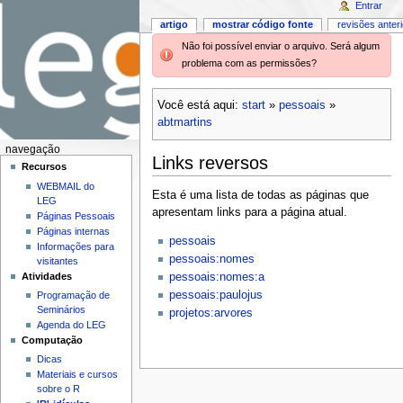
Entrar
artigo
mostrar código fonte
revisões anter
Não foi possível enviar o arquivo. Será algum
problema com as permissões?
Você está aqui:
start
»
pessoais
»
abtmartins
navegação
Links reversos
Recursos
WEBMAIL do
Esta é uma lista de todas as páginas que
LEG
apresentam links para a página atual.
Páginas Pessoais
Páginas internas
pessoais
Informações para
pessoais:nomes
visitantes
Atividades
pessoais:nomes:a
pessoais:paulojus
Programação de
Seminários
projetos:arvores
Agenda do LEG
Computação
Dicas
Materiais e cursos
sobre o R