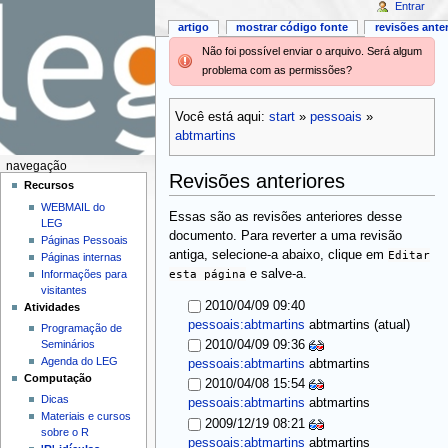
Entrar
artigo
mostrar código fonte
revisões ante
Não foi possível enviar o arquivo. Será algum
problema com as permissões?
Você está aqui:
start
»
pessoais
»
abtmartins
navegação
Revisões anteriores
Recursos
WEBMAIL do
Essas são as revisões anteriores desse
LEG
documento. Para reverter a uma revisão
Páginas Pessoais
antiga, selecione-a abaixo, clique em
Editar
Páginas internas
esta página
e salve-a.
Informações para
visitantes
2010/04/09 09:40
Atividades
(atual)
pessoais:abtmartins
abtmartins
Programação de
Seminários
2010/04/09 09:36
Agenda do LEG
pessoais:abtmartins
abtmartins
Computação
2010/04/08 15:54
Dicas
pessoais:abtmartins
abtmartins
Materiais e cursos
2009/12/19 08:21
sobre o R
pessoais:abtmartins
abtmartins