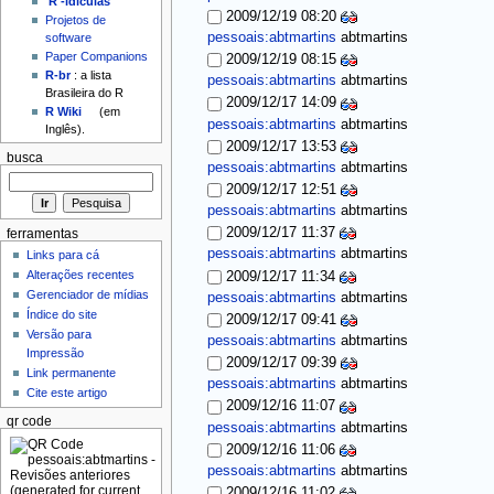
'R'-idículas
2009/12/19 08:20
Projetos de
pessoais:abtmartins
abtmartins
software
Paper Companions
2009/12/19 08:15
R-br
: a lista
pessoais:abtmartins
abtmartins
Brasileira do R
2009/12/17 14:09
R Wiki
(em
pessoais:abtmartins
abtmartins
Inglês).
2009/12/17 13:53
busca
pessoais:abtmartins
abtmartins
2009/12/17 12:51
pessoais:abtmartins
abtmartins
2009/12/17 11:37
ferramentas
pessoais:abtmartins
abtmartins
Links para cá
Alterações recentes
2009/12/17 11:34
Gerenciador de mídias
pessoais:abtmartins
abtmartins
Índice do site
2009/12/17 09:41
Versão para
pessoais:abtmartins
abtmartins
Impressão
2009/12/17 09:39
Link permanente
pessoais:abtmartins
abtmartins
Cite este artigo
2009/12/16 11:07
qr code
pessoais:abtmartins
abtmartins
2009/12/16 11:06
pessoais:abtmartins
abtmartins
2009/12/16 11:02