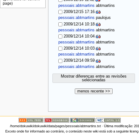
pessoais:abtmartins
abtmartins
2009/12/15 17:16
pessoais:abtmartins
paulojus
2009/12/14 10:18
pessoais:abtmartins
abtmartins
2009/12/14 10:04
pessoais:abtmartins
abtmartins
2009/12/14 10:03
pessoais:abtmartins
abtmartins
2009/12/14 09:59
pessoais:abtmartins
abtmartins
Mostrar diferenças entre as revisões
selecionadas
menos recente >>
/home/dokuwiki/dokuwiki/data/pages/pessoais/abtmartins.txt
· Última modificação: 20
Exceto onde for informado ao contrário, o conteúdo neste wiki está sob a seguinte licen