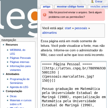
Entrar
artigo
mostrar código fonte
revisões anter
Não foi possível enviar o arquivo. Será algum
problema com as permissões?
Você está aqui:
start
»
pessoais
»
abtmartins
navegação
Essa página está em modo somente de
Recursos
leitura. Você pode visualizar a fonte, mas não
WEBMAIL do
alterá-la. Informe-se com o administrador do
LEG
Wiki, caso você ache que isso está incorreto.
Páginas Pessoais
Páginas internas
Informações para
visitantes
Atividades
Programação de
Seminários
Agenda do LEG
Computação
Dicas
Materiais e cursos
sobre o R