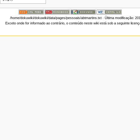
/home/dokuwiki/dokuwiki/data/pages/pessoais/abtmartins.txt
· Última modificação: 20
Exceto onde for informado ao contrário, o conteúdo neste wiki está sob a seguinte licen