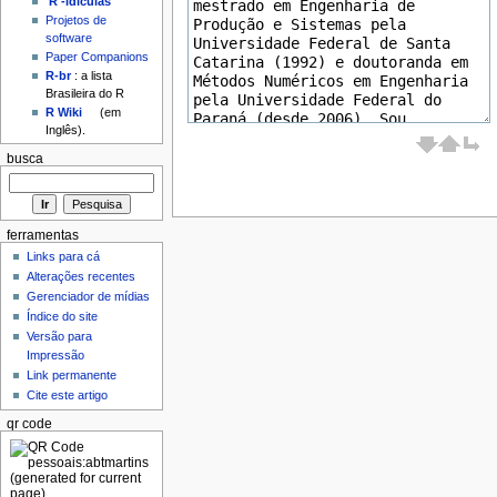
'R'-idículas
Projetos de
software
Paper Companions
R-br
: a lista
Brasileira do R
R Wiki
(em
Inglês).
busca
ferramentas
Links para cá
Alterações recentes
Gerenciador de mídias
Índice do site
Versão para
Impressão
Link permanente
Cite este artigo
qr code