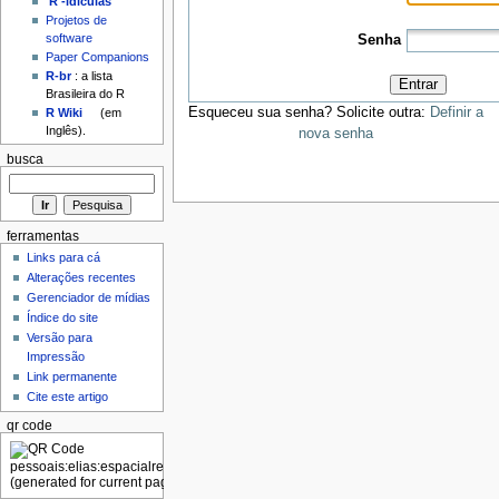
'R'-idículas
Projetos de
software
Senha
Paper Companions
R-br
: a lista
Entrar
Brasileira do R
Esqueceu sua senha? Solicite outra:
Definir a
R Wiki
(em
Inglês).
nova senha
busca
ferramentas
Links para cá
Alterações recentes
Gerenciador de mídias
Índice do site
Versão para
Impressão
Link permanente
Cite este artigo
qr code