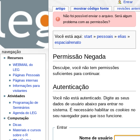
Entrar
artigo
mostrar código fonte
revisões anter
Não foi possível enviar o arquivo. Será algum
problema com as permissões?
Você está aqui:
start
»
pessoais
»
elias
»
espacialrenato
navegação
Permissão Negada
Recursos
WEBMAIL do
Desculpe, você não tem permissões
LEG
suficientes para continuar.
Páginas Pessoais
Páginas internas
Autenticação
Informações para
visitantes
Atividades
Você não está autenticado. Digite as seus
Programação de
dados de usuário abaixo para entrar no
Seminários
sistema. É necessário habilitar os
cookies
no
Agenda do LEG
seu navegador para que isso funcione.
Computação
Dicas
Entrar
Materiais e cursos
sobre o R
Nome de usuário