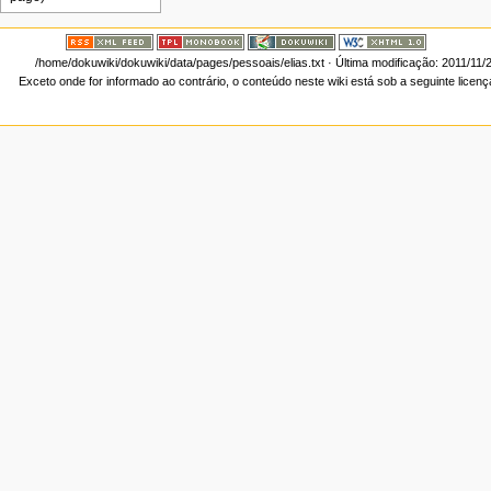
/home/dokuwiki/dokuwiki/data/pages/pessoais/elias.txt
· Última modificação: 2011/11/
Exceto onde for informado ao contrário, o conteúdo neste wiki está sob a seguinte licen