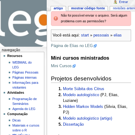
Entrar
artigo
mostrar código fonte
revisões anter
Não foi possível enviar o arquivo. Será algum
problema com as permissões?
Você está aqui:
start
»
pessoais
»
elias
Página de Elias no LEG
navegação
Recursos
Mini cursos ministrados
WEBMAIL do
Mini Cursos
LEG
Páginas Pessoais
Projetos desenvolvidos
Páginas internas
Informações para
visitantes
Morte Súbita dos Citrus
Atividades
Modelo autologístico
(PJ, Elias,
Programação de
Luziane)
Seminários
Hidden Markov Models
(Silvia, Elias,
Agenda do LEG
PJ)
Computação
Modelo autologistico (artigo)
Dicas
Dissertação
Materiais e cursos
sobre o R