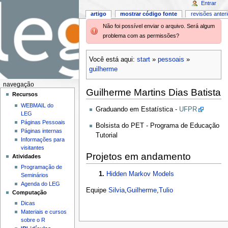
Entrar
artigo
mostrar código fonte
revisões anter
Não foi possível enviar o arquivo. Será algum
problema com as permissões?
Você está aqui:
start
»
pessoais
»
guilherme
navegação
Guilherme Martins Dias Batista
Recursos
WEBMAIL do
Graduando em Estatística -
UFPR
LEG
Páginas Pessoais
Bolsista do PET - Programa de Educação
Páginas internas
Tutorial
Informações para
visitantes
Projetos em andamento
Atividades
Programação de
Hidden Markov Models
Seminários
Agenda do LEG
Equipe
Silvia
,
Guilherme
,
Tulio
Computação
Dicas
Materiais e cursos
sobre o R