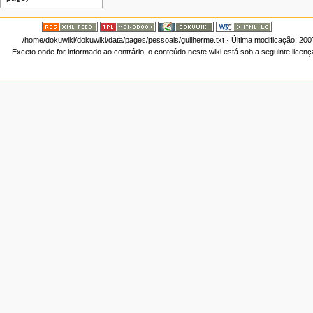
/home/dokuwiki/dokuwiki/data/pages/pessoais/guilherme.txt
· Última modificação: 200
Exceto onde for informado ao contrário, o conteúdo neste wiki está sob a seguinte licen