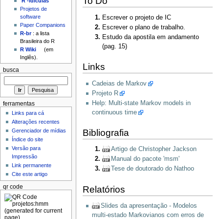
To Do
'R'-idículas
Projetos de
software
Escrever o projeto de IC
Paper Companions
Escrever o plano de trabalho.
R-br
: a lista
Estudo da apostila em andamento
Brasileira do R
(pag. 15)
R Wiki
(em
Inglês).
Links
busca
Cadeias de Markov
Projeto R
Help: Multi-state Markov models in
ferramentas
continuous time
Links para cá
Alterações recentes
Bibliografia
Gerenciador de mídias
Índice do site
Versão para
Artigo de Christopher Jackson
Impressão
Manual do pacote 'msm'
Link permanente
Tese de doutorado do Nathoo
Cite este artigo
qr code
Relatórios
Slides da apresentação - Modelos
multi-estado Markovianos com erros de