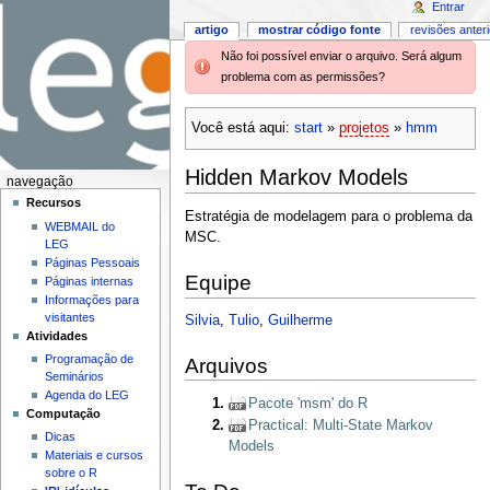
Entrar
artigo
mostrar código fonte
revisões anter
Não foi possível enviar o arquivo. Será algum
problema com as permissões?
Você está aqui:
start
»
projetos
»
hmm
Hidden Markov Models
navegação
Recursos
Estratégia de modelagem para o problema da
WEBMAIL do
MSC.
LEG
Páginas Pessoais
Equipe
Páginas internas
Informações para
visitantes
Silvia
,
Tulio
,
Guilherme
Atividades
Programação de
Arquivos
Seminários
Agenda do LEG
Pacote 'msm' do R
Computação
Practical: Multi-State Markov
Dicas
Models
Materiais e cursos
sobre o R