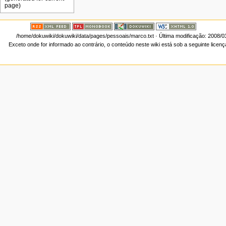
/home/dokuwiki/dokuwiki/data/pages/pessoais/marco.txt
· Última modificação: 2008/0
Exceto onde for informado ao contrário, o conteúdo neste wiki está sob a seguinte licen