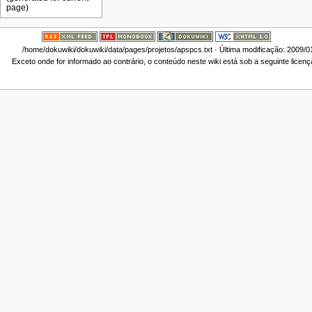
/home/dokuwiki/dokuwiki/data/pages/projetos/apspcs.txt
· Última modificação: 2009/0
Exceto onde for informado ao contrário, o conteúdo neste wiki está sob a seguinte licen