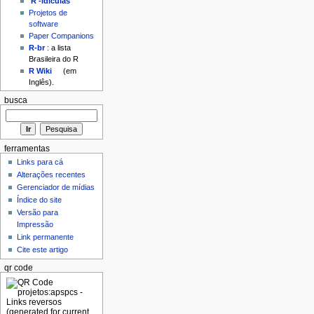
'R'-idículas
Projetos de
software
Paper Companions
R-br
: a lista
Brasileira do R
R Wiki
(em
Inglês).
busca
ferramentas
Links para cá
Alterações recentes
Gerenciador de mídias
Índice do site
Versão para
Impressão
Link permanente
Cite este artigo
qr code