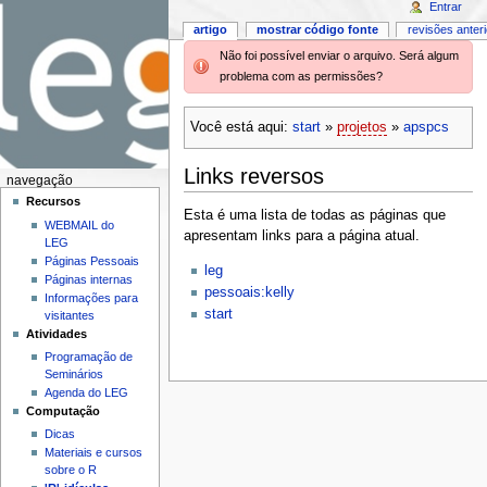
Entrar
artigo
mostrar código fonte
revisões anter
Não foi possível enviar o arquivo. Será algum
problema com as permissões?
Você está aqui:
start
»
projetos
»
apspcs
Links reversos
navegação
Recursos
Esta é uma lista de todas as páginas que
WEBMAIL do
apresentam links para a página atual.
LEG
Páginas Pessoais
leg
Páginas internas
pessoais:kelly
Informações para
start
visitantes
Atividades
Programação de
Seminários
Agenda do LEG
Computação
Dicas
Materiais e cursos
sobre o R