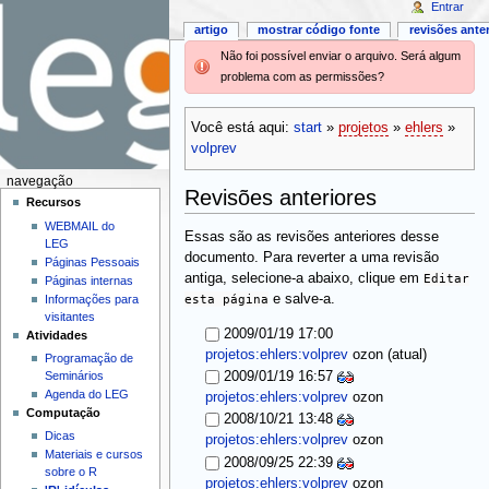
Entrar
artigo
mostrar código fonte
revisões ante
Não foi possível enviar o arquivo. Será algum
problema com as permissões?
Você está aqui:
start
»
projetos
»
ehlers
»
volprev
navegação
Revisões anteriores
Recursos
WEBMAIL do
Essas são as revisões anteriores desse
LEG
documento. Para reverter a uma revisão
Páginas Pessoais
antiga, selecione-a abaixo, clique em
Editar
Páginas internas
esta página
e salve-a.
Informações para
visitantes
2009/01/19 17:00
Atividades
(atual)
projetos:ehlers:volprev
ozon
Programação de
Seminários
2009/01/19 16:57
Agenda do LEG
projetos:ehlers:volprev
ozon
Computação
2008/10/21 13:48
Dicas
projetos:ehlers:volprev
ozon
Materiais e cursos
2008/09/25 22:39
sobre o R
projetos:ehlers:volprev
ozon