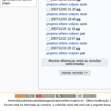
projetos:ehlers:volprev
ozon
2007/12/05 21:20
projetos:ehlers:volprev
ozon
2007/12/03 19:40
projetos:ehlers:volprev
ozon
2007/11/25 11:18
projetos:ehlers:volprev
joel
2007/11/22 13:57
projetos:ehlers:volprev
ozon
2007/11/19 20:22
projetos:ehlers:volprev
joel
Mostrar diferenças entre as revisões
selecionadas
menos recente >>
/home/dokuwiki/dokuwiki/data/pages/projetos/ehlers/volprev.txt
· Última modificação:
Exceto onde for informado ao contrário, o conteúdo neste wiki está sob a seguinte licen