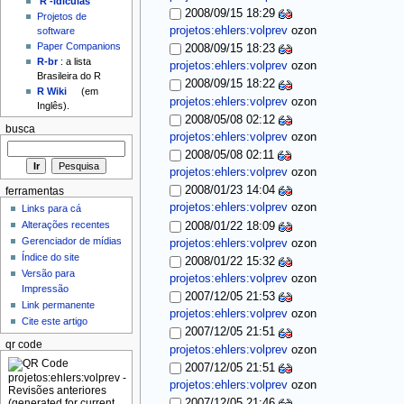
'R'-idículas
2008/09/15 18:29
Projetos de
projetos:ehlers:volprev
ozon
software
Paper Companions
2008/09/15 18:23
R-br
: a lista
projetos:ehlers:volprev
ozon
Brasileira do R
2008/09/15 18:22
R Wiki
(em
projetos:ehlers:volprev
ozon
Inglês).
2008/05/08 02:12
busca
projetos:ehlers:volprev
ozon
2008/05/08 02:11
projetos:ehlers:volprev
ozon
2008/01/23 14:04
ferramentas
projetos:ehlers:volprev
ozon
Links para cá
Alterações recentes
2008/01/22 18:09
Gerenciador de mídias
projetos:ehlers:volprev
ozon
Índice do site
2008/01/22 15:32
Versão para
projetos:ehlers:volprev
ozon
Impressão
2007/12/05 21:53
Link permanente
projetos:ehlers:volprev
ozon
Cite este artigo
2007/12/05 21:51
qr code
projetos:ehlers:volprev
ozon
2007/12/05 21:51
projetos:ehlers:volprev
ozon
2007/12/05 21:46