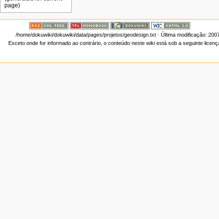
/home/dokuwiki/dokuwiki/data/pages/projetos/geodesign.txt
· Última modificação: 200
Exceto onde for informado ao contrário, o conteúdo neste wiki está sob a seguinte licen