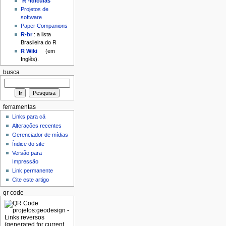
'R'-idículas
Projetos de
software
Paper Companions
R-br
: a lista
Brasileira do R
R Wiki
(em
Inglês).
busca
ferramentas
Links para cá
Alterações recentes
Gerenciador de mídias
Índice do site
Versão para
Impressão
Link permanente
Cite este artigo
qr code