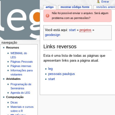
Entrar
artigo
mostrar código fonte
revisões anter
Não foi possível enviar o arquivo. Será algum
problema com as permissões?
Você está aqui:
start
»
projetos
»
geodesign
navegação
Links reversos
Recursos
WEBMAIL do
Esta é uma lista de todas as páginas que
LEG
apresentam links para a página atual.
Páginas Pessoais
Páginas internas
leg
Informações para
pessoais:paulojus
visitantes
Atividades
start
Programação de
Seminários
Agenda do LEG
Computação
Dicas
Materiais e cursos
sobre o R